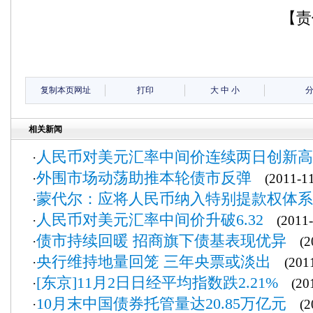
【责
复制本页网址
打印
大
中
小
相关新闻
人民币对美元汇率中间价连续两日创新高
·
外围市场动荡助推本轮债市反弹
·
(2011-11
蒙代尔：应将人民币纳入特别提款权体系
·
人民币对美元汇率中间价升破6.32
·
(2011-
债市持续回暖 招商旗下债基表现优异
·
(20
央行维持地量回笼 三年央票或淡出
·
(2011
[东京]11月2日日经平均指数跌2.21%
·
(201
10月末中国债券托管量达20.85万亿元
·
(20