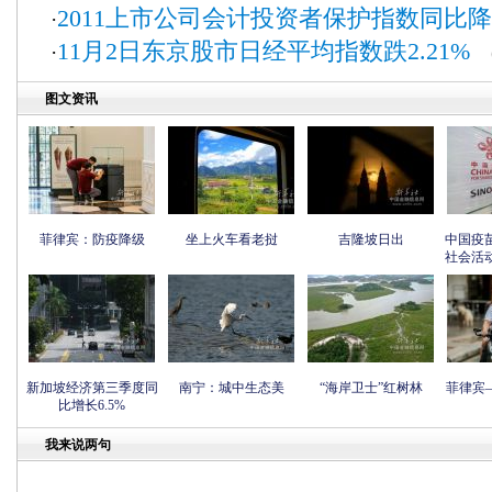
2011上市公司会计投资者保护指数同比降4
·
11月2日东京股市日经平均指数跌2.21%
·
(
图文资讯
菲律宾：防疫降级
坐上火车看老挝
吉隆坡日出
中国疫
社会活
新加坡经济第三季度同
南宁：城中生态美
“海岸卫士”红树林
菲律宾
比增长6.5%
我来说两句