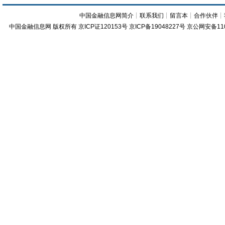
中国金融信息网简介
┊
联系我们
┊
留言本
┊
合作伙伴
┊
中国金融信息网
版权所有
京ICP证120153号
京ICP备19048227号 京公网安备11