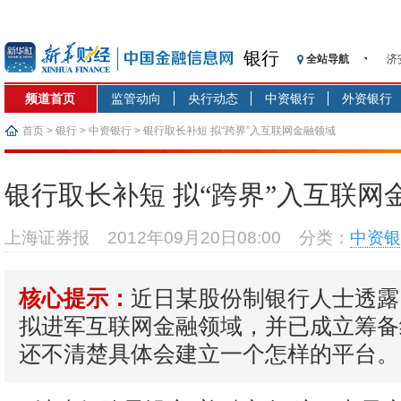
银行
全站导航
济
【
频道首页
监管动向
央行动态
中资银行
外资银行
记
【
首页
>
银行
>
中资银行
> 银行取长补短 拟“跨界”入互联网金融领域
济
【
银行取长补短 拟“跨界”入互联网
在
央
上海证券报
2012年09月20日08:00
分类：
中资银
基
沥
近日某股份制银行人士透露
恒
核心提示：
拟进军互联网金融领域，并已成立筹备
还不清楚具体会建立一个怎样的平台。