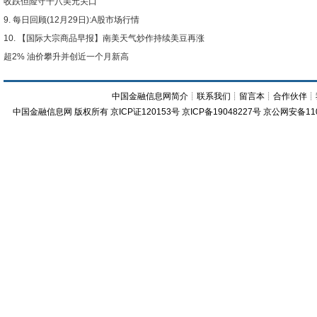
收跌但险守千八美元关口
每日回顾(12月29日):A股市场行情
【国际大宗商品早报】南美天气炒作持续美豆再涨
超2% 油价攀升并创近一个月新高
中国金融信息网简介
┊
联系我们
┊
留言本
┊
合作伙伴
┊
中国金融信息网
版权所有
京ICP证120153号
京ICP备19048227号 京公网安备11