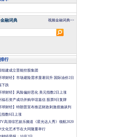
0.68
1.44
8金融词典
视频金融词典>>
.83
1.67
排行
.29
2.3
西组建成立晋能控股集团
环球财经】市场避险需求显著回升 国际油价2日
幅下跌
.45
2.2
环球财经】风险偏好恶化 美元指数2日上涨
州福石资产成功并购华谊嘉信 股票9日复牌
环球财经】特朗普宣布推迟财政刺激措施谈判
元指数6日上涨
.5
2.05
CTV高清综艺娱乐频道《星光达人秀》领航2020
华文化艺术节在大同隆重举行
华财经早报：10月2日