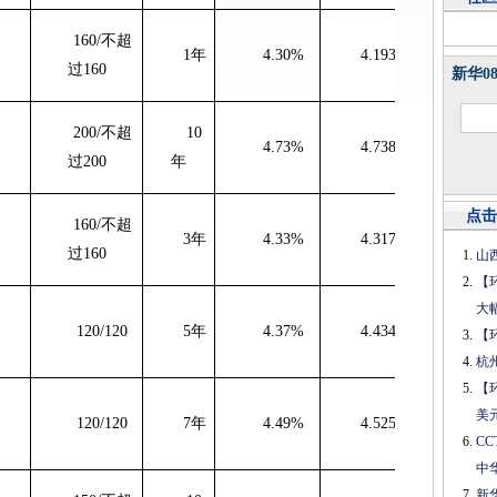
160/不超
1
年
4.30%
4.1932%
-1
过160
新华0
200/
不超
10
4.73%
4.7383%
0
过
200
年
点击
160/
不超
3
年
4.33%
4.3171%
-1
过
160
山
【
大
120/120
5
年
4.37%
4.4345%
6
【
杭
【
美
120/120
7
年
4.49%
4.5250%
3
C
中
新