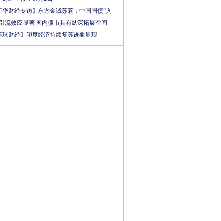
.38
1.791
新华财经专访】东方金诚苏莉：中国国债“入
”引流效应显著 国内债市具有纵深拓展空间
环球财经】印度经济持续复苏迹象显现
6.94
1.614
.99
1.8
.44
1.94
.61
1.82
.94
2.25