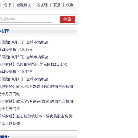
|
银行
|
金融科技
|
区块链
|
直播
|
快看
推荐
回顾(10月8日): 全球市场概览
华财经早报：10月8日
回顾(10月6日): 全球市场概览
环球财经】风险偏好恶化 美元指数2日上涨
华财经早报：10月2日
回顾(10月1日): 全球市场概览
环球财经】欧元区9月制造业PMI终值符合预期
差
(
中
招投
元十月开门红
行
bp)
标倍数
环球财经】欧元区9月制造业PMI终值符合预期
元十月开门红
环球财经】直击新加坡股市：隔夜美股走高 海
周四止跌反弹
.23
1.61
精华