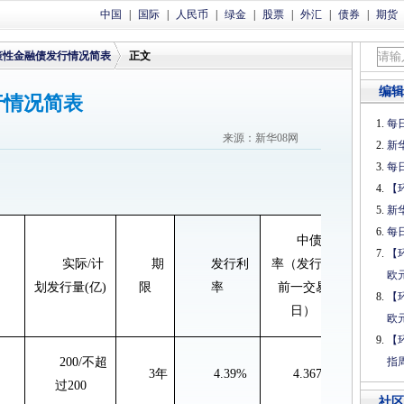
中国
|
国际
|
人民币
|
绿金
|
股票
|
外汇
|
债券
|
期货
策性金融债发行情况简表
正文
编辑
行情况简表
每日
>
来源：新华08网
新
每日
【
新
每日
中债利
【
实际
/
计
期
发行利
率（发行日
偏
欧
划发行量
(
亿
)
限
率
前一交易
债
-
发
【
日）
欧
【
200/不超
指
3
年
4.39%
4.3677%
-2
过200
社区