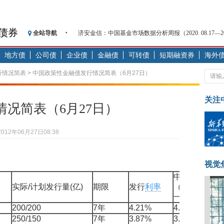
债券
济安金信：中国基金市场数据分析周报（2020. 08.17—2020
全站导航
【见·闻】疫情下，新加坡旅游业步履维艰
地方债
公司债
企业债
金融债
可转债
短期融资券
海外
记者手记：疫情下的香港零售业如何浴火重生？
【见·闻】疫情下一家香港传统零售商的转型突围之旅
行情况简表
> 中国政策性金融债发行情况简表（6月27日）
济安金信：中国基金市场数据分析周报（2020. 07.27—2020
【新华财经调查】同业存单、结构性存款玩起“跷跷板”
关注
况简表（6月27日）
在“隐秘的角落”
央行公开市场净投放300亿元 短端资金利率明显下行
2012年06月27日08:38
基本面及股市双轮冲击 债市回调十年期债表现最弱
沥青期货连续两日涨逾3% 沪银及两粕涨势喜人
恒生聚源：北斗收官之星发射成功，全产业链解析
视觉
济安金信：中国基金市场数据分析周报（2020. 08.17—2020
中债
利率
实际/计划发行量(亿)
期限
发行
利率
（发行日前
一交易日）
200/200
7年
4.21%
4.1967%
-
250/150
7年
3.87%
3.8482%
-