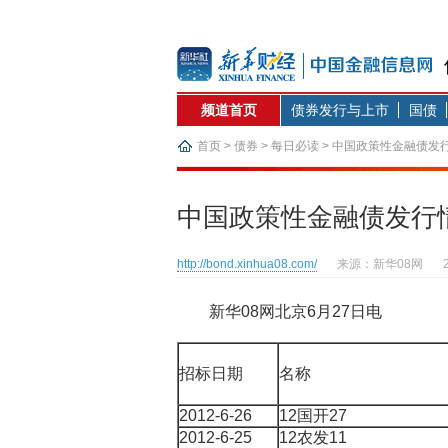
频道首页
债券发行与上市
国债
首页
>
债券
>
每日必读
>
中国政策性金融债发
中国政策性金融债发行情
http://bond.xinhua08.com/
来源：新华08网
新华08网北京6月27日电
招标日期
名称
2012-6-26
12国开27
2012-6-25
12农发11