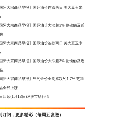
0.52
2.37
国际大宗商品早报】国际油价连跌两日 美大豆玉米
.14
2.31
.67
2.37
%
3.04
1.43
国际大宗商品早报】国际油价大涨超3% 伦镍触及近
20.36
2.37
高位
16.96
1.23
18.12
2.61
国际大宗商品早报】国际油价连跌两日 美大豆玉米
.05
1.95
%
2.36
2.34
国际大宗商品早报】国际油价大涨超3% 伦镍触及近
1.52
1.97
.99
1.72
高位
.89
2.07
国际大宗商品早报】纽约金价全周累跌约1.7% 芝加
3.07
1.46
品全线上涨
19
1.21
日回顾(1月13日):A股市场行情
16.83
1.34
22.95
1.55
.34
1.56
刊订阅，更多精彩（每周五发送）
17.93
1.75
.69
1.88
.49
1.71
14.27
1.77