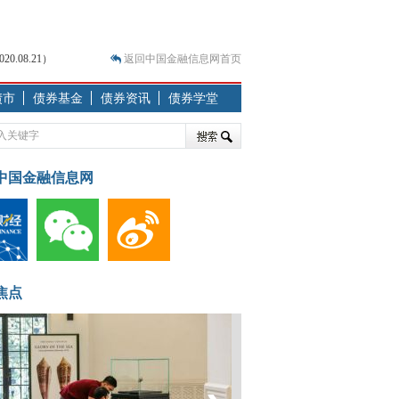
.08.21）
返回中国金融信息网首页
债市
债券基金
债券资讯
债券学堂
.07.31）
 结构性失衡藏
中国金融信息网
焦点
.08.21）
偏差(中债-
招投标倍数
发行bp)
1.33
3.15
2.18
1.41