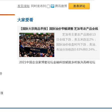
发言须知
同时发布到
腾讯微博
大家爱看
【国际大宗商品早报】国际油价窄幅调整 芝加哥农产品全线
芝加哥主要农产品期价13
下跌
日全线下跌，美玉米跌近2%；
国际油价收盘时均下跌，美油、
布油分别收跌0.63%和0.24%...
2021中国企业家博鳌论坛金融科技赋能乡村振兴高峰论坛
价
再涨