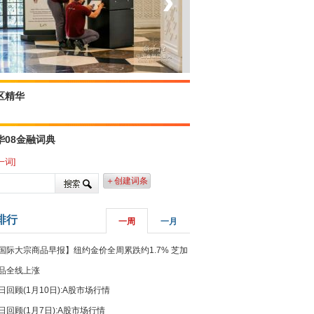
‹
›
0.09
1.22
0.71
2.34
.27
2.39
坐上火车看老挝
.88
2.16
.64
2.43
20.74
0.528
区精华
11.02
1.02
71.8
2.11
79.37
1.52
华08金融词典
86.34
2.22
92.91
2.8
一词]
45.13
1.73
＋创建词条
.03
2.46
2.91
1.9
排行
一周
一月
1.62
2.23
1.29
1.58
国际大宗商品早报】纽约金价全周累跌约1.7% 芝加
13.6
1.78
17.35
1.55
品全线上涨
10.22
3.31
日回顾(1月10日):A股市场行情
.62
2.2
日回顾(1月7日):A股市场行情