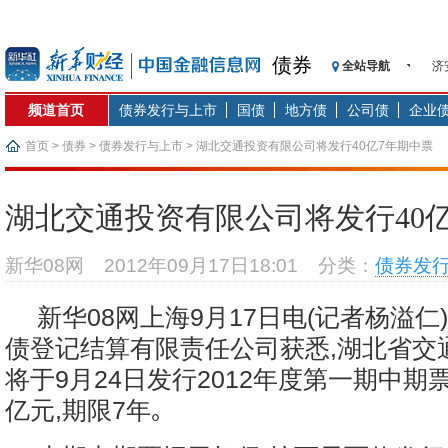
债券
全站导航
济
【
频道首页
债券发行与上市
国债
地方债
公司债
企业
记
【
首页
>
债券
>
债券发行与上市
> 湖北交通投资有限公司将发行40亿7年期中票
济
【
湖北交通投资有限公司将发行40
在
央
新华08网
2012年09月17日18:01
分类：
债券发
基
沥
新华08网上海9月17日电(记者杨溢仁
恒
债登记结算有限责任公司获悉,湖北省交
将于9月24日发行2012年度第一期中期票
亿元,期限7年｡