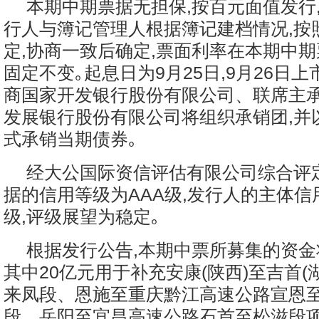
本期中期票据无担保,按百元面值发行
行人与簿记管理人根据簿记建档情况,按
定,协商一致后确定,票面利率在本期中
固定不变｡起息日为9月25日,9月26日
商国家开发银行股份有限公司、联席主
发展银行股份有限公司将组织承销团,并
式承销当期债券｡
经大公国际资信评估有限公司综合评
据的信用等级为AAA级,发行人的主体信
级,评级展望为稳定｡
根据发行公告,本期中票所募集的资金
其中20亿元用于补充安康(陕西)至吉首(
来凤段、恩施至重庆黔江高速公路宣恩至
段、岳阳至宜昌高速公路石首至松滋段项