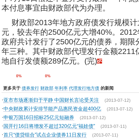
本付息事宜由财政部代为办理。
财政部2013年地方政府债发行规模计划
元，较去年的2500亿元大增40%。201
政府共计发行了2500亿元的债券，期限分
年三种。其中财政部代理发行金额2211
地自行发债额289亿元。(完)
0%
0%
更多关于
债券发行
财政部
年利率
代理发行地方债
的新闻
·
亚市市场逐渐归于平静 中国财长言论受关注
(2013-07-12)
·
中央财政累计安排节能产品惠民资金超400亿
(2013-07-12)
·
申银万国16日招标25亿元短融券
(2013-07-12)
·
国开行16日将增发不超过320亿元“福娃债”
(2013-07-11)
·
首只“债贷组合”试点企业债券11日发行
(2013-07-11)