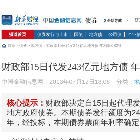
济
债券
全站导航
【
记
频道首页
债券发行与上市
国债
地方债
公司债
企业
【
首页
>
债券
>
地方债
> 财政部15日代发243亿元地方债 年利率3.82%
济
【
在
财政部15日代发243亿元地方债 年利
央
基
中国金融信息网
2013年07月12日18:08
分类：
地
沥
恒
财政部决定自15日起代理
核心提示：
济
地方政府债券。本期债券发行额度为24
年，经投标，本期债券票面年利率确定为