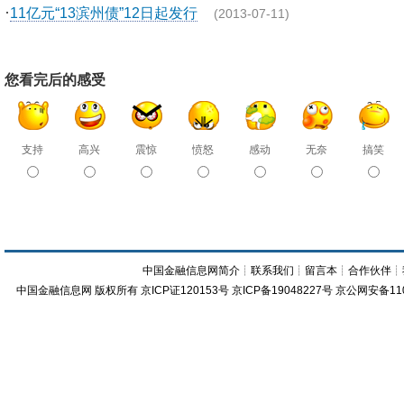
·
11亿元“13滨州债”12日起发行
(2013-07-11)
您看完后的感受
支持
高兴
震惊
愤怒
感动
无奈
搞笑
中国金融信息网简介
┊
联系我们
┊
留言本
┊
合作伙伴
┊
中国金融信息网
版权所有
京ICP证120153号
京ICP备19048227号 京公网安备11