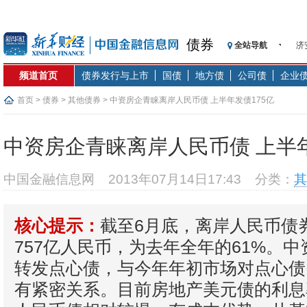
债券
全站导航
济
【
频道首页
债券发行与上市
国债
地方债
公司债
企业
记
【
首页
>
债券
>
其他债券
> 中资房企青睐离岸人民币债 上半年发债175亿
济
【
中资房企青睐离岸人民币债 上半年
在
央
中国金融信息网
2013年07月14日17:43
分类：
其
基
沥
截至6月底，离岸人民币债
核心提示：
恒
757亿人民币，为去年全年的61%。
转发点心债，与今年年初市场对点心债
有紧密关系。目前房地产美元债的利息