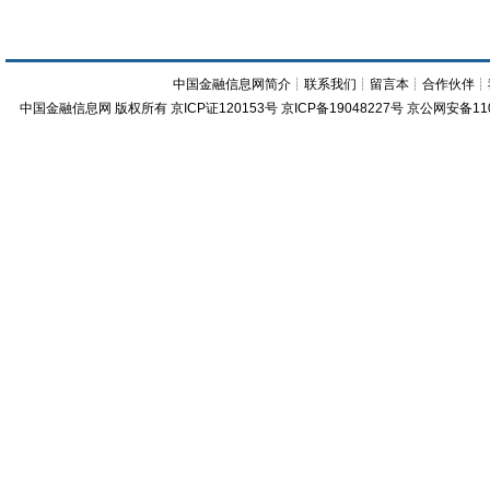
中国金融信息网简介
┊
联系我们
┊
留言本
┊
合作伙伴
┊
中国金融信息网
版权所有
京ICP证120153号
京ICP备19048227号 京公网安备11