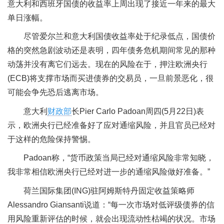
意大利和西班牙国债的收益率上周出现了接近一年来的最大
单日涨幅。
尽管爱尔兰和意大利国债收益率处于纪录低点，国债价
格的突然急剧波动还是表明，四年债务危机期间常见的那种
动荡并没有离它们远去。现在的风险在于，押注欧洲央行
(ECB)将支撑市场而买进债券的交易员，一旦前景恶化，很
可能会争先恐后逃离市场。
意大利
财政部
长Pier Carlo Padoan周四(5月22日)表
示，欧洲央行已经准备好了应对通缩风险，并且官员已经对
于这样的危险保持警惕。
Padoan称，“货币政策当局已经对通缩风险非常知晓，
我非常相信欧洲央行已经对进一步的通缩风险做好准备。”
荷兰国际集团(ING)驻阿姆斯特丹固定收益策略师
Alessandro Giansanti说道：“每一次市场对低评级债券的信
用风险重新评估的时候，就会出现流动性枯竭的状况。市场