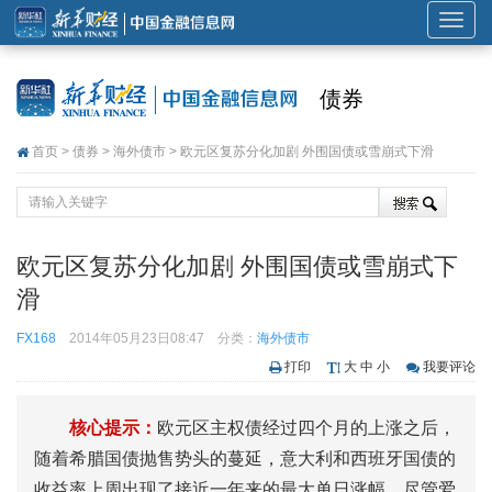
展
开
或
债券
折
叠
首页
>
债券
>
海外债市
> 欧元区复苏分化加剧 外围国债或雪崩式下滑
导
航
欧元区复苏分化加剧 外围国债或雪崩式下
滑
FX168
2014年05月23日08:47
分类：
海外债市
打印
大
中
小
我要评论
核心提示：
欧元区主权债经过四个月的上涨之后，
随着希腊国债抛售势头的蔓延，意大利和西班牙国债的
收益率上周出现了接近一年来的最大单日涨幅。尽管爱