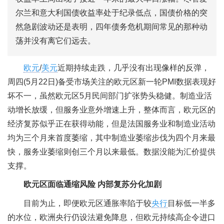
尔兰和意大利国债收益率处于纪录低点，国债价格的突
然急剧波动还是表明，四年债务危机期间常见的那种动
荡并没有离它们远去。
欧元
/
美元
近期持续走跌，几乎没有出现像样的反弹，
周四(5月22日)备受市场关注的欧元区新一轮PMI数据表现好
坏不一，虽然欧元区5月民间部门扩张势头稳健。制造业活
动增长放缓，但服务业意外增速上升，整体而言，欧元区的
经济复苏似乎正在获得动能，但是法国服务业和制造业活动
均为三个月来首度萎缩，其中制造业萎缩步伐为四个月来最
快，服务业萎缩则创三个月以来最低。数据没能为汇价提供
支撑。
欧元区面临通缩风险 内部复苏分化加剧
目前为止，即便欧元区通胀率陷于较
央行
目标低一半多
的水位，欧洲央行仍设法避免降息，但欧元持续高企令进口