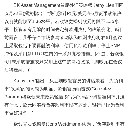
BK Asset Management首席外汇策略师Kathy Lien周四
(5月22日)撰文指出，“我们预计欧元/美元在6月货币政策决
议前就能跌至1.36水平。若欧银宽松则欧元将跌至1.35水
平。投资者有足够的时间去定价欧洲央行的政策变化。就目
前而言，几乎每个市场参与者均认为欧洲央行将在6月会议
上采取包括下调再融资利率，使用负存款利率，停止SMP
冲销及采用新LTRO在内的一系列宽松措施。(不过，若欧银
6月未采取措施或只采用上述中的两项政策，则欧元在会议
后将走高。)”
Kathy Lien指出，从近期欧银官员的讲话来看，为负利
率“吹风”的倾向较为明显。欧银官员帕雷默(Gonzalez
Paramo)将欧银未来政策轻描淡写为“小幅下调基准利率并没
有什么，欧元区实行负存款利率没有坏处。银行已经为负利
率做好准备。”
欧银官员
魏德曼(Jens Weidmann)认为，“负存款利率有