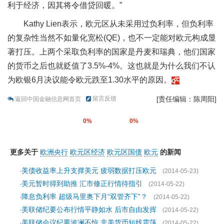
利于经济，因其将令借贷回暖。”
Kathy Lien表示，欧元区从未采用过负利率，但负利率
的复杂性当然不如量化宽松(QE)，也不一定能对欧元构成显
著打压。上两个采取负利率的国家是丹麦和瑞典，他们国家
的货币之后也就贬值了3.5
%
-4%。这也就是为什么我们不认
为欧银6月决议能令欧元跌至1.30水平的原因。
留言反馈
[责任编辑：陈周阳]
返回中国金融信息网首页
0%
0%
更多关于
欧洲央行
欧元区经济
欧元区国债
欧元
的新闻
美债收益率上升支撑美元 疲弱数据打压欧元
·
(2014-05-23)
美元暂时得到助推 汇市修正行情待指引
·
(2014-05-22)
降息负利率 超级马里奥下月“双管齐下”？
·
(2014-05-22)
美联储纪要公布行情平静如水 后市自由发挥
·
(2014-05-22)
美联储会议纪要波澜不惊 非美货币短线震荡
·
(2014-05-22)