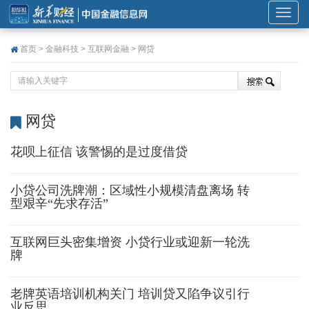
展
开
首页
>
金融科技
>
互联网金融
>
网贷
或
折
叠
导
网贷
航
花呗上征信 该警惕的是过度借贷
小贷公司洗牌潮：区域性小规模清盘离场 转
型艰辛“先求存活”
互联网巨头密集增资 小贷行业或迎新一轮洗
牌
老牌英语培训机构关门 培训贷又陷争议引行
业反思