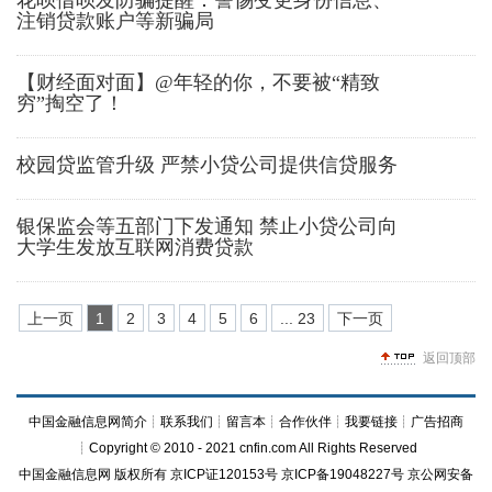
花呗借呗发防骗提醒：警惕变更身份信息、
注销贷款账户等新骗局
【财经面对面】@年轻的你，不要被“精致
穷”掏空了！
校园贷监管升级 严禁小贷公司提供信贷服务
银保监会等五部门下发通知 禁止小贷公司向
大学生发放互联网消费贷款
上一页
1
2
3
4
5
6
... 23
下一页
返回顶部
中国金融信息网简介
┊
联系我们
┊
留言本
┊
合作伙伴
┊
我要链接
┊
广告招商
┊Copyright © 2010 - 2021 cnfin.com All Rights Reserved
中国金融信息网
版权所有
京ICP证120153号
京ICP备19048227号 京公网安备