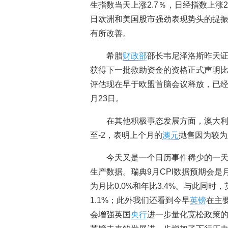
生指数当天上涨2.7％，日经指数上
日欧洲和美国股市强劲表现势头的提
有所改善。
希腊
财政部
部长韦尼泽洛斯昨天
获得下一批救助资金的资格正式声明
评估现在早于欧盟首脑会议释放，已经该
月23日。
在其他积极事态发展方面，澳大利
至-2，表明上个月的
澳元
抛售因为较为
今天又是一个日历事件稀少的一天
生产数据。瑞典9月CPI数据预期会是月
为月比0.0%和年比3.4%。与此同时
1.1%；此外我们还看到今早
英镑
在主
会增强英国
央行
进一步量化宽松政策