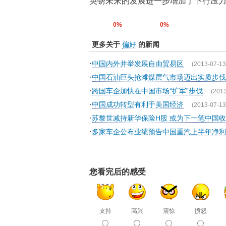
英镑未来的发展进一步增加了下行压
0%
0%
更多关于
偏好
的新闻
·
中国内外并举发展自由贸易区
(2013-07-13
·
中国石油巨头抢滩煤层气市场迈出实质步伐
·
跨国车企加快在中国市场“扩军”步伐
(2013
·
中国成功转型有利于美国经济
(2013-07-13
·
苏黎世减持新华保险H股 或为下一笔中国
·
多家车企公布业绩预告中国重汽上半年净利
您看完后的感受
支持
高兴
震惊
愤怒