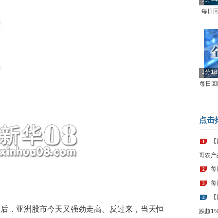
每日回
1分1
每日回顾
点击
【
1
哥农产
每
2
每
3
【
4
之后，亚洲股市今天又强劲走高。反过来，当天恒
跌超1