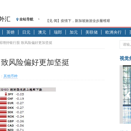
外汇
全站导航
【见·闻】疫情下，新加坡旅游业步履维艰
记者手记：疫情下的香港零售业如何浴火重生？
英镑
日元
澳元
瑞郎
加元
美联储
欧洲央行
【见·闻】疫情下一家香港传统零售商的转型突围之旅
济安金信：中国基金市场数据分析周报（2020. 07.27—2020
中国增持银行股 致风险偏好更加坚挺
【新华财经调查】同业存单、结构性存款玩起“跷跷板”
在“隐秘的角落”
视觉
 致风险偏好更加坚挺
央行公开市场净投放300亿元 短端资金利率明显下行
基本面及股市双轮冲击 债市回调十年期债表现最弱
：
其他币种
沥青期货连续两日涨逾3% 沪银及两粕涨势喜人
恒生聚源：北斗收官之星发射成功，全产业链解析
济安金信：中国基金市场数据分析周报（2020. 08.17—2020