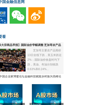
中国金融信息网
爱看
际大宗商品早报】国际油价窄幅调整 芝加哥农产品
芝加哥主要农产品期价
下跌
13日全线下跌，美玉米跌近
2%；国际油价收盘时均下
跌，美油、布油分别收跌
0.63%和0.24%...
21中国企业家博鳌论坛金融科技赋能乡村振兴高峰论
4秒
1分44秒