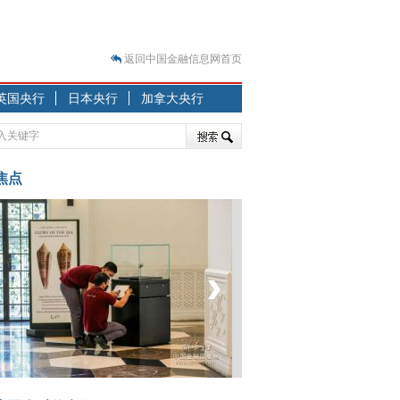
返回中国金融信息网首页
英国央行
日本央行
加拿大央行
.07.31）
 结构性失衡藏
焦点
‹
›
.08.21）
菲律宾：防疫降级