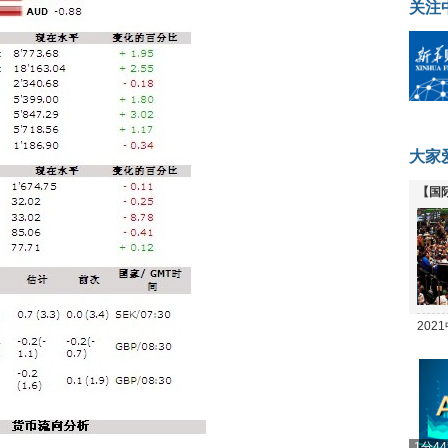
关注
大家
【国
全线
20
坛
1分4