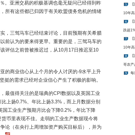
涨2％。亚洲交易的积极基调也毫无疑问已经得到昨
【
5
振，所有这些都已归因于有关欧盟债务危机的情绪
10年
【
6
跌超1
证实，三驾马车已经结束讨论，目前预期有关希腊
【
7
比以前认为的要来得更早。重要的是，三驾马车的
10年
评估之前曾被推迟过，从10月17日推迟至10
【
8
哥农产
亚的商业信心从上个月的令人讨厌的-9水平上升
每
9
坚挺的需求已经对企业信心产生了积极的影响。
，最值得关注的是瑞典的CPI数据以及英国工业
比上扬0.7%、年比上扬3.3%，而上月数据分别
，英国工业生产预期月比会下降0.2%，年比下降
要货币里表现不佳。走弱的工业生产数据现今将
的争论（在央行上周增加资产购买目标后），并为