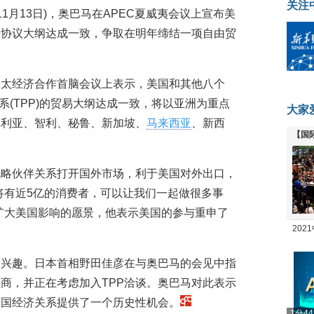
关注
11月13日)，奥巴马在APEC夏威夷会议上宣布美
步协议大纲达成一致，争取在明年缔结一项自由贸
亚太经济合作首脑会议上表示，美国和其他八个
系(TPP)的贸易大纲达成一致，将以亚洲为重点
大家
大利亚、智利、秘鲁、新加坡、
马来西亚
、新西
【国
全线
战略伙伴关系打开国外市场，利于美国对外出口，
将有近5亿的消费者，可以让我们一起做很多事
扩大美国影响的愿景，他表示美国的参与重申了
20
坛
的兴趣。日本首相野田佳彦在与奥巴马的会见中指
磋商，并正在考虑加入TPP洽谈。奥巴马对此表示
两国经济关系提供了一个历史性机会。
1分4