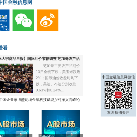
中国金融信息网
爱看
际大宗商品早报】国际油价窄幅调整 芝加哥农产品
芝加哥主要农产品期价
下跌
13日全线下跌，美玉米跌近
中国金融信息网微信
2%；国际油价收盘时均下
跌，美油、布油分别收跌
0.63%和0.24%...
21中国企业家博鳌论坛金融科技赋能乡村振兴高峰论
欢迎扫描关注
4秒
1分44秒