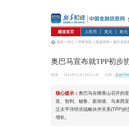
频道首页
人民币
美元
欧元
首页
>
外汇
>
币种专区
>
其他币种
> 奥巴马宣
奥巴马宣布就TPP初步
新浪
2011年11月13日11:35
分类：
其他币种
核心提示：
奥巴马在檀香山召开的
亚、智利、秘鲁、新加坡、马来西亚
泛太平洋经济战略伙伴关系(TPP
增长。