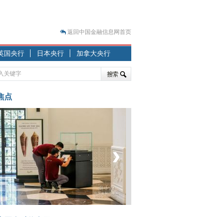
返回中国金融信息网首页
英国央行
日本央行
加拿大央行
.07.31）
 结构性失衡藏
焦点
‹
›
.08.21）
菲律宾：防疫降级