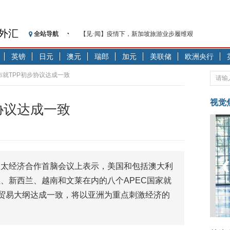
外汇
全站导航
【见·闻】疫情下，新加坡旅游业步履维艰
记者手记：疫情下的香港零售业如何浴火重生？
英镑
日元
澳元
瑞郎
加元
美联储
欧洲央行
【见·闻】疫情下一家香港传统零售商的转型突围之旅
济安金信：中国基金市场数据分析周报（2020. 07.27—2020
布就TPP初步协议达成一致
【新华财经调查】同业存单、结构性存款玩起“跷跷板”
在“隐秘的角落”
视觉
协议达成一致
央行公开市场净投放300亿元 短端资金利率明显下行
基本面及股市双轮冲击 债市回调十年期债表现最弱
沥青期货连续两日涨逾3% 沪银及两粕涨势喜人
恒生聚源：北斗收官之星发射成功，全产业链解析
亚太经济合作首脑会议上表示，美国和包括澳大利
济安金信：中国基金市场数据分析周报（2020. 08.17—2020
、新西兰、越南和文莱在内的八个APEC国家就
)的贸易大纲达成一致，将以亚洲为重点刺激经济的