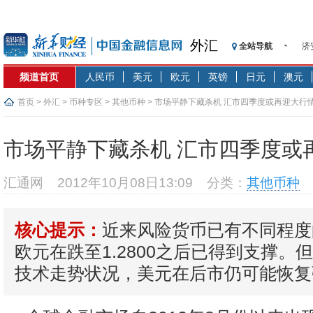
济
外汇
全站导航
【
记
频道首页
人民币
美元
欧元
英镑
日元
澳元
【
首页
>
外汇
>
币种专区
>
其他币种
> 市场平静下藏杀机 汇市四季度或再迎大行
济
【
市场平静下藏杀机 汇市四季度或
在
央
汇通网
2012年10月08日13:09
分类：
其他币种
基
沥
恒
近来风险货币已有不同程度
核心提示：
济
欧元在跌至1.2800之后已得到支撑。
技术走势状况，美元在后市仍可能恢复