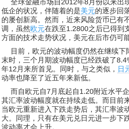
全球金融市场自2012年8月份以来出
低企的状况，伴随着的是
美元
的逐步回
的屡创新高。然而，近来风险货币已有
调，虽然
欧元
在跌至1.2800之后已得
方面的技术走势状况，美元在后市仍可
目前，欧元的波动幅度仍然在继续下
末时，三个月期波动幅度已经跌破了8.4%
年12月来所首见。同时，与之类似，
日
动率也降至了近五年来新低。
而自欧元自7月底起自1.20附近水平
其汇率波动幅度就在持续走低。而目前
当欧元重新进入下跌走势后，其汇率波
大。同理，只有在美元兑日元进一步下
波动率才会上升。