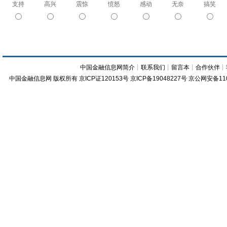
支持
高兴
震惊
愤怒
感动
无奈
搞笑
中国金融信息网简介
┊
联系我们
┊
留言本
┊
合作伙伴
┊
中国金融信息网
版权所有
京ICP证120153号
京ICP备19048227号 京公网安备11