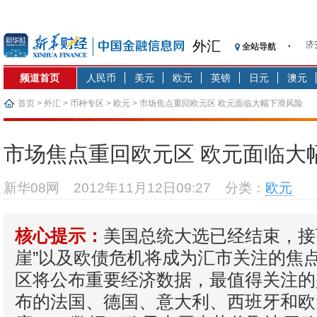
济
外汇
全站导航
【
记
频道首页
人民币
美元
欧元
英镑
日元
澳元
【
济
首页
>
外汇
>
币种专区
>
欧元
> 市场焦点重回欧元区 欧元面临大幅下滑风险
【
在
市场焦点重回欧元区 欧元面临大
央
基
新华08网
2012年11月12日09:27
分类：
欧元
沥
恒
美国总统大选已经结束，接
核心提示：
济
崖”以及欧债危机将成为汇市关注的焦
区将公布重要经济数据，最值得关注的
布的法国、德国、意大利、西班牙和欧