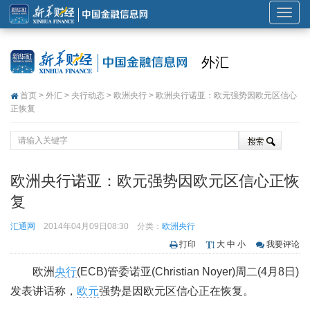
展
开
或
外汇
折
叠
首页
>
外汇
>
央行动态
>
欧洲央行
> 欧洲央行诺亚：欧元强势因欧元区信心
导
正恢复
航
欧洲央行诺亚：欧元强势因欧元区信心正恢
复
汇通网
2014年04月09日08:30
分类：
欧洲央行
打印
大
中
小
我要评论
欧洲
央行
(ECB)管委诺亚(Christian Noyer)周二(4月8日)
发表讲话称，
欧元
强势是因欧元区信心正在恢复。