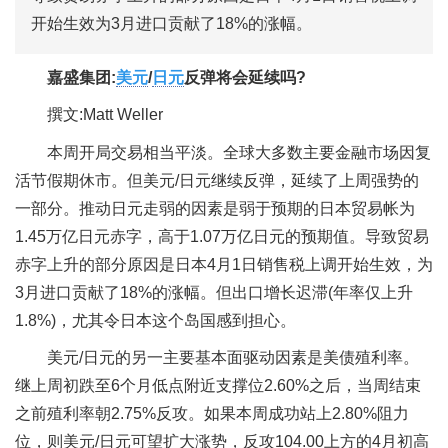
开始生效为3月进口贡献了18%的涨幅。
嘉盛集团:
美元
/
日元
反弹将会延续吗?
撰文:Matt Weller
本周开局交易相当平淡。全球大多数主要金融市场因复
活节假期休市。但美元/日元继续反弹，延续了上周强势的
一部分。推动日元走弱的因素是弱于预期的日本贸易帐为
1.45万亿日元赤字，高于1.07万亿日元的预期值。导致贸易
赤字上升的部分原因是日本4月1日销售税上调开始生效，为
3月进口贡献了18%的涨幅。但出口增长迟滞(年率仅上升
1.8%)，尤其令日本这个岛国感到担心。
美元/日元的另一主要基本面驱动因素是美债殖利率。
继上周初跌至6个月低点附近支撑位2.60%之后，当周结束
之前殖利率朝2.75%反攻。如果本周成功站上2.80%阻力
位，则美元/日元可望扩大涨势，反攻104.00上方的4月初高