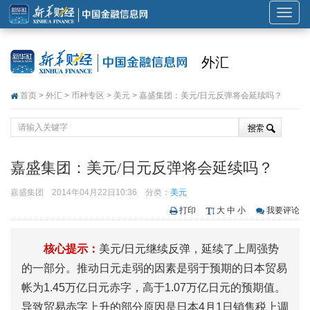
展
开
或
外汇
折
叠
首页
>
外汇
>
币种专区
>
美元
> 嘉盛集团：美元/日元反弹将会延续吗？
导
航
嘉盛集团：美元/日元反弹将会延续吗？
嘉盛集团
2014年04月22日10:36
分类：
美元
打印
大
中
小
我要评论
核心提示：
美元/日元继续反弹，延续了上周强势
的一部分。推动日元走弱的因素是弱于预期的日本贸易
帐为1.45万亿日元赤字，高于1.07万亿日元的预期值。
导致贸易赤字上升的部分原因是日本4月1日销售税上调