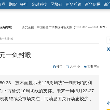
债券
期货
银行
金融科技
区块链
新华丝路
新华信用
新
全站导航
济安金信：中国基金市场数据分析周报（2020. 08.17—2020.08.21）
【见·闻】疫情下，新加坡旅游业步履维艰
美元一剑封喉
记者手记：疫情下的香港零售业如何浴火重生？
【见·闻】疫情下一家香港传统零售商的转型突围之旅
济安金信：中国基金市场数据分析周报（2020. 07.27—2020.07.31）
美元一剑封喉
【新华财经调查】同业存单、结构性存款玩起“跷跷板” 结构性失衡
在“隐秘的角落”
央行公开市场净投放300亿元 短端资金利率明显下行
打印
大
中
小
我要评论
基本面及股市双轮冲击 债市回调十年期债表现最弱
沥青期货连续两日涨逾3% 沪银及两粕涨势喜人
80.33，技术面显示出126周均线“一剑封喉”的利
恒生聚源：北斗收官之星发射成功，全产业链解析
方暂受10周均线的支撑。未来一周(6月23-27
危机将继续受市场关注，而消息面央行动态较少，