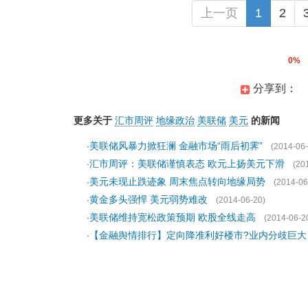
上一页
1
2
0%
分享到：
更多关于
汇市周评
地缘政治
美联储
美元
的新闻
美联储风暴力掀狂澜 金融市场“雨后初霁”
·
(2014-06-
汇市周评：美联储谨慎表态 欧元上扬美元下滑
·
(20
美元未现止跌迹象 周末焦点转向地缘局势
·
(2014-06
黄金多头强悍 美元弱势难改
·
(2014-06-20)
美联储维持宽松政策预期 欧股全线走高
·
(2014-06-2
【金融舆情排行】定向降准利好楼市?业内分歧巨大
·