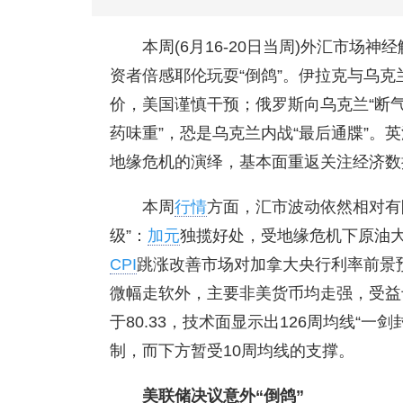
本周(6月16-20日当周)外汇市场
资者倍感耶伦玩耍“倒鸽”。伊拉克与乌克兰
价，美国谨慎干预；俄罗斯向乌克兰“断气
药味重”，恐是乌克兰内战“最后通牒”。
地缘危机的演绎，基本面重返关注经济数
本周
行情
方面，汇市波动依然相对有
级”：
加元
独揽好处，受地缘危机下原油
CPI
跳涨改善市场对加拿大央行利率前景
微幅走软外，主要非美货币均走强，受益于
于80.33，技术面显示出126周均线“
制，而下方暂受10周均线的支撑。
美联储决议意外“倒鸽”