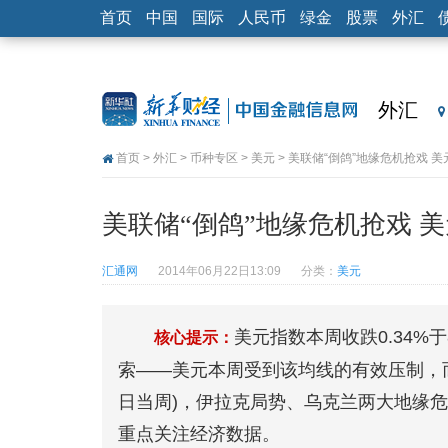
首页
中国
国际
人民币
绿金
股票
外汇
外汇
首页
>
外汇
>
币种专区
>
美元
> 美联储“倒鸽”地缘危机抢戏 
美联储“倒鸽”地缘危机抢戏 
汇通网
2014年06月22日13:09
分类：
美元
美元指数本周收跌0.34%于
核心提示：
索——美元本周受到该均线的有效压制，而下
日当周)，伊拉克局势、乌克兰两大地缘
重点关注经济数据。