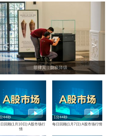
<
>
菲律宾：防疫降级
分44秒
1分44秒
日回顾(1月10日):A股市场行
每日回顾(1月7日):A股市场行情
情