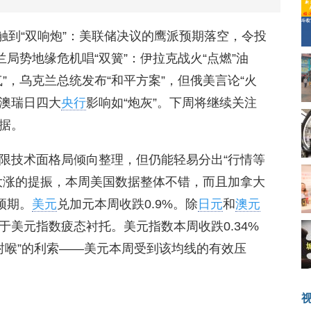
神经触到“双响炮”：美联储决议的鹰派预期落空，令投
局势地缘危机唱“双簧”：伊拉克战火“点燃”油
”，乌克兰总统发布“和平方案”，但俄美言论“火
英澳瑞日四大
央行
影响如“炮灰”。下周将继续关注
据。
限技术面格局倾向整理，但仍能轻易分出“行情等
大涨的提振，本周美国数据整体不错，而且加拿大
预期。
美元
兑加元本周收跌0.9%。除
日元
和
澳元
美元指数疲态衬托。美元指数本周收跌0.34%
一剑封喉”的利索——美元本周受到该均线的有效压