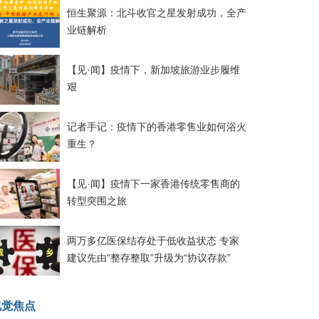
恒生聚源：北斗收官之星发射成功，全产
业链解析
【见·闻】疫情下，新加坡旅游业步履维
艰
记者手记：疫情下的香港零售业如何浴火
重生？
【见·闻】疫情下一家香港传统零售商的
转型突围之旅
两万多亿医保结存处于低收益状态 专家
建议先由“整存整取”升级为“协议存款”
视觉焦点