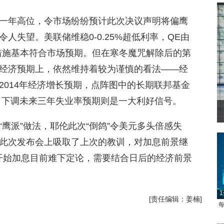
一年高位，令市场纷纷预计此次决议声明将偏鹰
人失望。美联储维稳0-0.25%超低利率，QE由
的措施基本符合市场预期。但在寒冬魔咒解除后的第
经济预期上，依然维持着较为谨慎的看法——经
2014年经济增长预期，点阵图中的长期联邦基金
过，下调未来三年失业率预期则是一大利好信号。
鹰派”做法，耶伦此次“倒鸽”令美元多头倍感失
此次发布会上吸取了上次的教训，对加息前景继
开始加息目前难下定论，需要结合日后的经济前景
1
[责任编辑：姜楠]
每