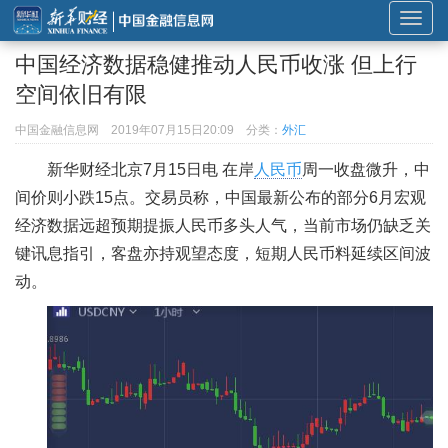
展
开
中国经济数据稳健推动人民币收涨 但上行
或
空间依旧有限
折
叠
中国金融信息网
2019年07月15日20:09
分类：
外汇
导
新华财经北京7月15日电 在岸
人民币
周一收盘微升，中
航
间价则小跌15点。交易员称，中国最新公布的部分6月宏观
经济数据远超预期提振人民币多头人气，当前市场仍缺乏关
键讯息指引，客盘亦持观望态度，短期人民币料延续区间波
动。