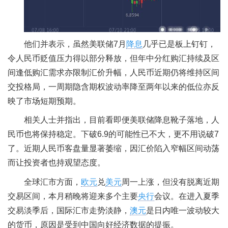
他们并表示，虽然美联储7月
降息
几乎已是板上钉钉，
令人民币贬值压力得以部分释放，但年中分红购汇持续及区
间逢低购汇需求亦限制汇价升幅，人民币近期仍将维持区间
交投格局，一周期隐含期权波动率降至两年以来的低位亦反
映了市场短期预期。
相关人士并指出，目前看即便美联储降息靴子落地，人
民币也将保持稳定。下破6.9的可能性已不大，更不用说破7
了。近期人民币客盘量显著萎缩，因汇价陷入窄幅区间动荡
而让投资者也持观望态度。
全球汇市方面，
欧元
兑
美元
周一上涨，但没有脱离近期
交易区间，本月稍晚将迎来多个主要
央行
会议。在进入夏季
交易淡季后，国际汇市走势淡静，
澳元
是日内唯一波动较大
的货币，原因是受到中国向好经济数据的提振。