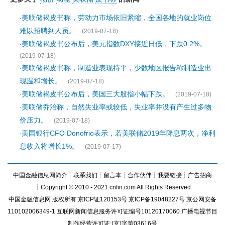
美联储褐皮书称，劳动力市场依旧紧缩，全国各地的就业岗位
·
难以招聘到人员。
(2019-07-18)
美联储褐皮书公布后，美元指数DXY接近日低，下跌0.2%。
·
(2019-07-18)
美联储褐皮书称，制造业表现持平，少数地区报告称制造业出
·
现温和增长。
(2019-07-18)
美联储褐皮书公布后，美国三大股指小幅下跌。
·
(2019-07-18)
美联储乔治称，自然失业率或较低，失业率并没有产生过多物
·
价压力。
(2019-07-18)
美国银行CFO Donofrio表示，若美联储2019年降息两次，净利
·
息收入将增长1%。
(2019-07-17)
中国金融信息网简介
┊
联系我们
┊
留言本
┊
合作伙伴
┊
我要链接
┊
广告招商
┊Copyright © 2010 - 2021 cnfin.com All Rights Reserved
中国金融信息网
版权所有
京ICP证120153号
京ICP备19048227号 京公网安备
110102006349-1 互联网新闻信息服务许可证编号10120170060
广播电视节目
制作经营许可证:(京)字第03616号