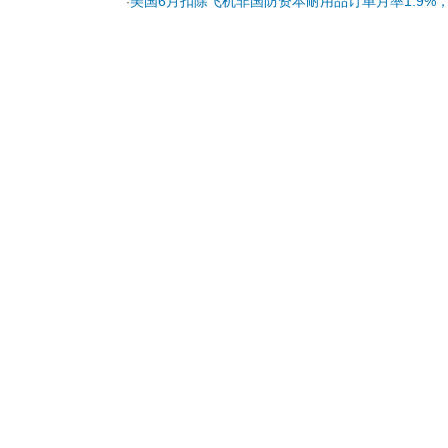
美国6月扣除飞机非国防资本耐用品订单月率1.9%，前
·