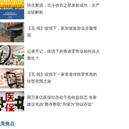
恒生聚源：北斗收官之星发射成功，全产
业链解析
【见·闻】疫情下，新加坡旅游业步履维
艰
记者手记：疫情下的香港零售业如何浴火
重生？
【见·闻】疫情下一家香港传统零售商的
转型突围之旅
两万多亿医保结存处于低收益状态 专家
建议先由“整存整取”升级为“协议存款”
视觉焦点