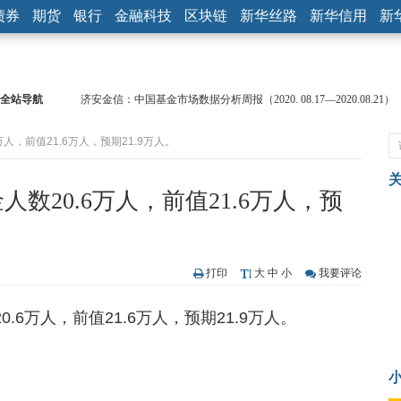
债券
期货
银行
金融科技
区块链
新华丝路
新华信用
新
全站导航
济安金信：中国基金市场数据分析周报（2020. 08.17—2020.08.21）
【见·闻】疫情下，新加坡旅游业步履维艰
万人，前值21.6万人，预期21.9万人。
记者手记：疫情下的香港零售业如何浴火重生？
【见·闻】疫情下一家香港传统零售商的转型突围之旅
济安金信：中国基金市场数据分析周报（2020. 07.27—2020.07.31）
数20.6万人，前值21.6万人，预
【新华财经调查】同业存单、结构性存款玩起“跷跷板” 结构性失衡
在“隐秘的角落”
央行公开市场净投放300亿元 短端资金利率明显下行
基本面及股市双轮冲击 债市回调十年期债表现最弱
打印
大
中
小
我要评论
沥青期货连续两日涨逾3% 沪银及两粕涨势喜人
恒生聚源：北斗收官之星发射成功，全产业链解析
.6万人，前值21.6万人，预期21.9万人。