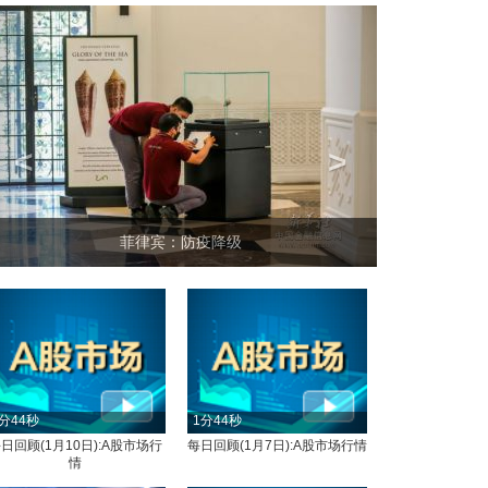
<
>
菲律宾：防疫降级
分44秒
1分44秒
日回顾(1月10日):A股市场行
每日回顾(1月7日):A股市场行情
情