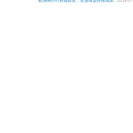
欧洲央行行长德拉吉：企业借贷持续增加
·
(2019-07-