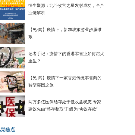
恒生聚源：北斗收官之星发射成功，全产
业链解析
【见·闻】疫情下，新加坡旅游业步履维
艰
记者手记：疫情下的香港零售业如何浴火
重生？
【见·闻】疫情下一家香港传统零售商的
转型突围之旅
两万多亿医保结存处于低收益状态 专家
建议先由“整存整取”升级为“协议存款”
视觉焦点