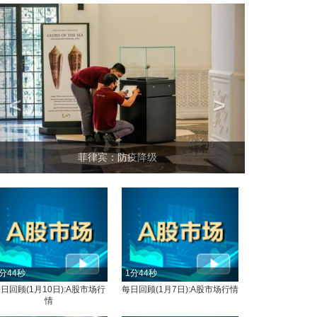
<
>
菲律宾：防疫降级
分44秒
1分44秒
日回顾(1月10日):A股市场行
每日回顾(1月7日):A股市场行情
情