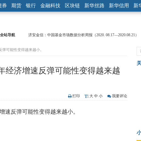
债券
期货
银行
金融科技
区块链
新华丝路
新华信用
新
全站导航
济安金信：中国基金市场数据分析周报（2020. 08.17—2020.08.21）
【见·闻】疫情下，新加坡旅游业步履维艰
反弹可能性变得越来越小。
记者手记：疫情下的香港零售业如何浴火重生？
【见·闻】疫情下一家香港传统零售商的转型突围之旅
济安金信：中国基金市场数据分析周报（2020. 07.27—2020.07.31）
年经济增速反弹可能性变得越来越
【新华财经调查】同业存单、结构性存款玩起“跷跷板” 结构性失衡
在“隐秘的角落”
央行公开市场净投放300亿元 短端资金利率明显下行
基本面及股市双轮冲击 债市回调十年期债表现最弱
打印
大
中
小
我要评论
沥青期货连续两日涨逾3% 沪银及两粕涨势喜人
恒生聚源：北斗收官之星发射成功，全产业链解析
增速反弹可能性变得越来越小。