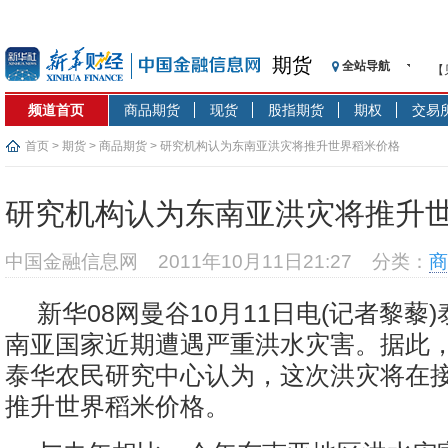
期货
全站导航
【
记
频道首页
商品期货
现货
股指期货
期权
交易
【
济
首页
>
期货
>
商品期货
> 研究机构认为东南亚洪灾将推升世界稻米价格
【
在
研究机构认为东南亚洪灾将推升
央
基
中国金融信息网
2011年10月11日21:27
分类：
商
沥
恒
新华08网曼谷10月11日电(记者黎藜
济
南亚国家近期遭遇严重洪水灾害。据此
泰华农民研究中心认为，这次洪灾将在
推升世界稻米价格。