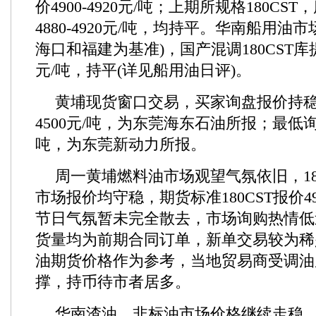
价4900-4920元/吨；上期所规格180CS
4880-4920元/吨，均持平。华南船用油
海口和福建为基准)，国产混调180CST库提估
元/吨，持平(详见船用油日评)。
黄埔现货窗口交易，买家询盘报价持
4500元/吨，为东莞海东石油所报；最低询盘
吨，为东莞新动力所报。
周一黄埔燃料油市场观望气氛依旧，18
市场报价均守稳，期货标准180CST报价490
节日气氛暂未完全散去，市场询购热情低
货量均为前期合同订单，新单交易较为稀
油期货价格作为参考，当地贸易商受调油
撑，持币待市者居多。
华南渣油、非标油市场价格继续走稳