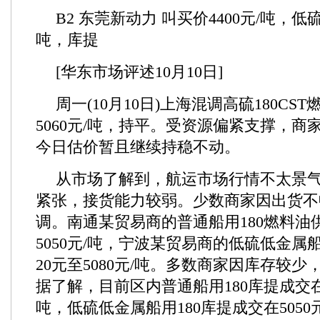
B2 东莞新动力 叫买价4400元/吨，低硫1
吨，库提
[华东市场评述10月10日]
周一(10月10日)上海混调高硫180CST燃
5060元/吨，持平。受资源偏紧支撑，商
今日估价暂且继续持稳不动。
从市场了解到，航运市场行情不太景
紧张，接货能力较弱。少数商家因出货不
调。南通某贸易商的普通船用180燃料油供
5050元/吨，宁波某贸易商的低硫低金属船
20元至5080元/吨。多数商家因库存较
据了解，目前区内普通船用180库提成交在495
吨，低硫低金属船用180库提成交在5050