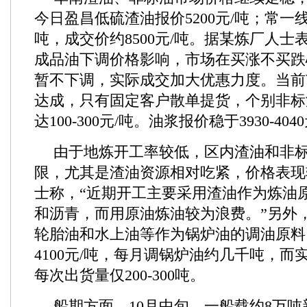
今日盈昌低硫渣油报价5200元/吨；常一线油
吨，成交价约8500元/吨。据某炼厂人士
成品油下调价格影响，市场在买涨不买跌
暂不下调，实际成交加大优惠力度。当前
达成，只有固定客户散单提货，个别非标
达100-300元/吨。油浆报价稳于3930-404
由于地炼开工率较低，区内渣油和非
限，尤其是渣油资源相对吃紧，价格表现
士称，“近期开工主要采用渣油作为炼油
和沥青，而用原油炼油较为浪费。”另外
轮胎油和水上油等作为锅炉油的调油原料，价
4100元/吨，每月调锅炉油约几千吨，而
每次出货量仅200-300吨。
船期方面，10月中旬，一船载约8万