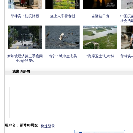
菲律宾：防疫降级
坐上火车看老挝
吉隆坡日出
中国疫
社会活
新加坡经济第三季度同
南宁：城中生态美
“海岸卫士”红树林
菲律宾
比增长6.5%
我来说两句
用户名：
新华08网友
快速登录