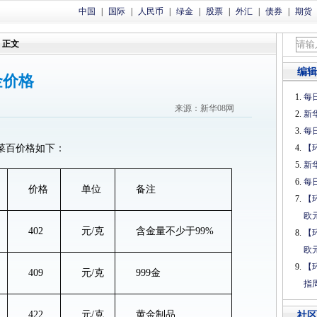
中国
|
国际
|
人民币
|
绿金
|
股票
|
外汇
|
债券
|
期货
正文
编辑
金价格
每日
来源：新华08网
新
每日
日菜百价格如下：
【
新
每日
价格
单位
备注
【
欧
402
元/克
含金量不少于99%
【
欧
【
409
元/克
999金
指
422
元/克
黄金制品
社区