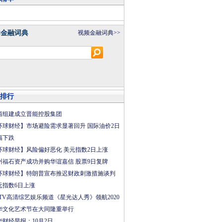
8金融词典
视频金融词典>>
排行
西组建成立晋能控股集团
环球财经】市场避险需求显著回升 国际油价2日
幅下跌
环球财经】风险偏好恶化 美元指数2日上涨
州福石资产成功并购华谊嘉信 股票9日复牌
环球财经】特朗普宣布推迟财政刺激措施谈判
元指数6日上涨
CTV高清综艺娱乐频道《星光达人秀》领航2020
华文化艺术节在大同隆重举行
华财经早报：10月2日