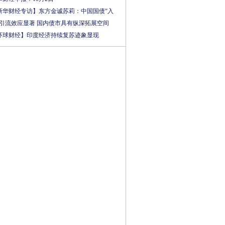
新华财经专访】东方金诚苏莉：中国国债“入
”引流效应显著 国内债市具有纵深拓展空间
环球财经】印度经济持续复苏迹象显现