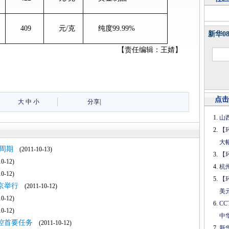
409
元/克
纯度99.99%
新华0
【责任编辑：王婧】
点击
大
中
小
分享
|
山
【
大
周期
(2011-10-13)
【
0-12)
杭
0-12)
【
京举行
(2011-10-12)
美
0-12)
C
0-12)
中
控首要任务
(2011-10-12)
新