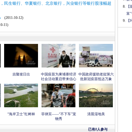
.2%，民生银行、华夏银行、北京银行，兴业银行等银行股涨幅超
【
富
%
(2011-10-12)
【
0-11)
吉隆坡日出
中国疫苗为柬埔寨经济
中国政府援助老挝第六
社会活动重启带来信心
批新冠疫苗抵达万象
“海岸卫士”红树林
菲律宾——“不下车”宠
清晨湿地美
物秀
已有
0
人参与