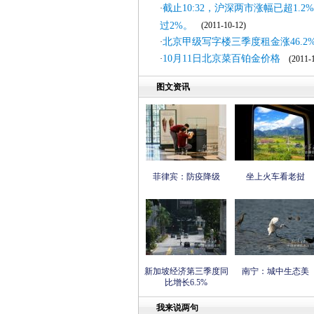
截止10:32，沪深两市涨幅已超1
·
过2%。
(2011-10-12)
北京甲级写字楼三季度租金涨46.2
·
10月11日北京菜百铂金价格
·
(2011-1
图文资讯
菲律宾：防疫降级
坐上火车看老挝
新加坡经济第三季度同
南宁：城中生态美
比增长6.5%
我来说两句