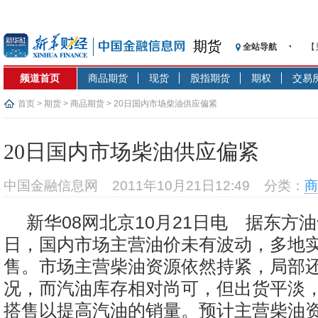
期货
全站导航
【
记
频道首页
商品期货
现货
股指期货
期权
交易
【
济
首页
>
期货
>
商品期货
> 20日国内市场柴油供应偏紧
【
在
20日国内市场柴油供应偏紧
央
基
中国金融信息网
2011年10月21日12:49
分类：
商
沥
恒
新华08网北京10月21日电 据东方油
济
日，国内市场主营油价未有波动，多地
售。市场主营柴油资源依然持紧，局部
况，而汽油库存相对尚可，但出货平淡
搭售以提高汽油的销量。预计主营柴油