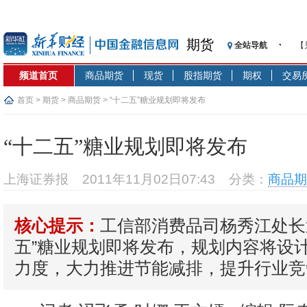
期货
全站导航
【
记
频道首页
商品期货
现货
股指期货
期权
交易
【
济
首页
>
期货
>
商品期货
> “十二五”糖业规划即将发布
【
在
“十二五”糖业规划即将发布
央
基
上海证券报
2011年11月02日07:43
分类：
商品期
沥
恒
工信部消费品司杨秀江处长
核心提示：
济
五”糖业规划即将发布，规划内容将设
力度，大力推进节能减排，提升行业竞