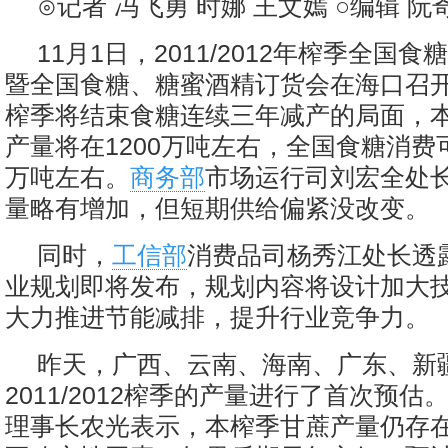
⊙记者 冯飞勇 时娜 王文嫣 ○编辑 阮
11月1日，2011/2012年榨季全国
暨全国食糖、糖蜜酒精订货会在海口召
榨季将结束食糖连续三年减产的局面，
产量将在1200万吨左右，全国食糖消费可
万吨左右。
商务部
市场运行司刘宏全处
量略有增加，但短期供给偏紧没改变。
同时，
工信部
消费品司杨秀江处长透露
业规划即将发布，规划内容将设计加大
大力推进节能减排，提升行业竞争力。
昨天，广西、云南、海南、广东、新
2011/2012榨季的产量进行了首次预
理事长农光表示，本榨季甘蔗产量仍存