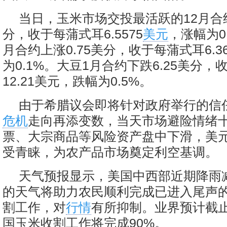
当日，玉米市场交投最活跃的12月合约
分，收于每蒲式耳6.5575
美元
，涨幅为0
月合约上涨0.75美分，收于每蒲式耳6.3
为0.1%。大豆1月合约下跌6.25美分
12.21美元，跌幅为0.5%。
由于希腊议会即将针对政府举行的信
危机
走向再添变数，当天市场避险情绪
票、大宗商品等风险资产盘中下滑，美
受青睐，为农产品市场奠定利空基调。
天气预报显示，美国中西部近期降雨
的天气将助力农民顺利完成已进入尾声
割工作，对
行情
有所抑制。业界预计截止
国玉米收割工作将完成90%。