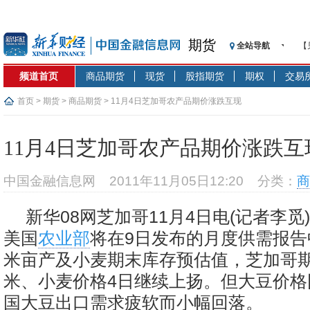
期货
全站导航
【
记
频道首页
商品期货
现货
股指期货
期权
交易
【
济
首页
>
期货
>
商品期货
> 11月4日芝加哥农产品期价涨跌互现
【
在
11月4日芝加哥农产品期价涨跌互
央
基
中国金融信息网
2011年11月05日12:20
分类：
商
沥
恒
新华08网芝加哥11月4日电(记者李觅
济
美国
农业部
将在9日发布的月度供需报告
米亩产及小麦期末库存预估值，芝加哥
米、小麦价格4日继续上扬。但大豆价格
国大豆出口需求疲软而小幅回落。