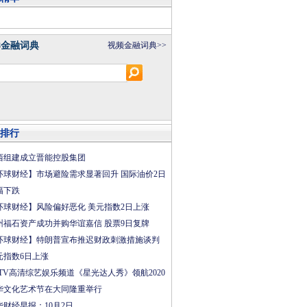
8金融词典
视频金融词典>>
排行
西组建成立晋能控股集团
环球财经】市场避险需求显著回升 国际油价2日
幅下跌
环球财经】风险偏好恶化 美元指数2日上涨
州福石资产成功并购华谊嘉信 股票9日复牌
环球财经】特朗普宣布推迟财政刺激措施谈判
元指数6日上涨
CTV高清综艺娱乐频道《星光达人秀》领航2020
华文化艺术节在大同隆重举行
华财经早报：10月2日