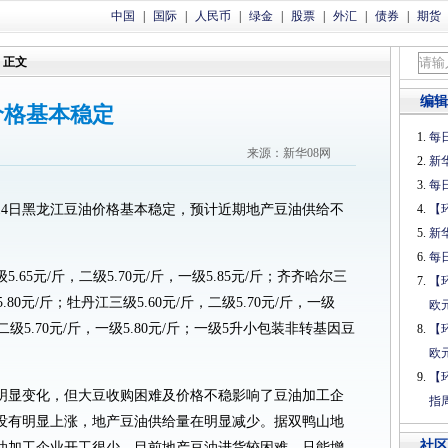
中国
|
国际
|
人民币
|
绿金
|
股票
|
外汇
|
债券
|
期货
正文
编辑
油价格基本稳定
每日
来源：新华08网
新
每日
电 14日黑龙江豆油价格基本稳定，预计近期地产豆油供给不
【
新
。
每日
65元/斤，二级5.70元/斤，一级5.85元/斤；齐齐哈尔三
【
5.80元/斤；牡丹江三级5.60元/斤，二级5.70元/斤，一级
欧
，二级5.70元/斤，一级5.80元/斤；一级5升小包装非转基因豆
【
欧
【
明显变化，但大豆收购困难及价格不稳影响了豆油加工企
指
没有明显上涨，地产豆油供给量在明显减少。据双鸭山地
社区
油加工企业开工很少，目前地产豆油进货较困难，只能增