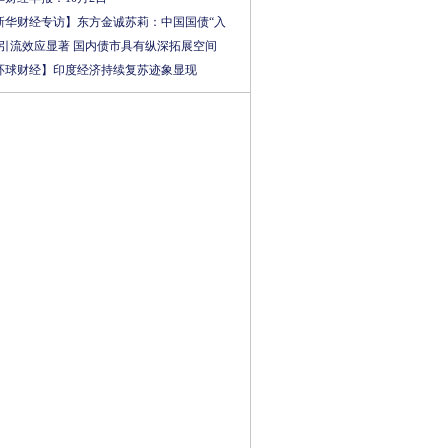
新华财经专访】东方金诚苏莉：中国国债“入
”引流效应显著 国内债市具有纵深拓展空间
环球财经】印度经济持续复苏迹象显现