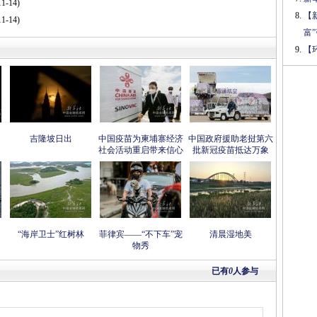
1-14)
【
1-14)
富
【
吉隆坡日出
中国疫苗为柬埔寨经济
中国政府援助老挝第六
社会活动重启带来信心
批新冠疫苗抵达万象
“海岸卫士”红树林
菲律宾——“不下车”宠
清晨湿地美
物秀
已有
0
人参与