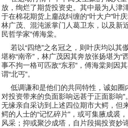
放，绚烂了期货投资史。其中最为人津
于在棉花期货上鏖战纠缠的“叶大户”叶
林广茂、混沌派掌门人葛卫东，以及新近
民哲学家”傅海棠。
若以“四绝”之名冠之，则叶庆均以其
堪称“南帝”，林广茂因其奔放张扬堪为“
事不拘一格可匹敌“东邪”，傅海棠则因
谓“北丐”。
低调谦和是他们的共同特性，诚如圈
对投资带来的负面影响远甚于正面影响”
无缘亲自采访到上述四位期市大鳄，但
鳄的人士的“记忆碎片”，或可集腋成裘
风采；抑或聚沙成塔，自片段揭投资妙