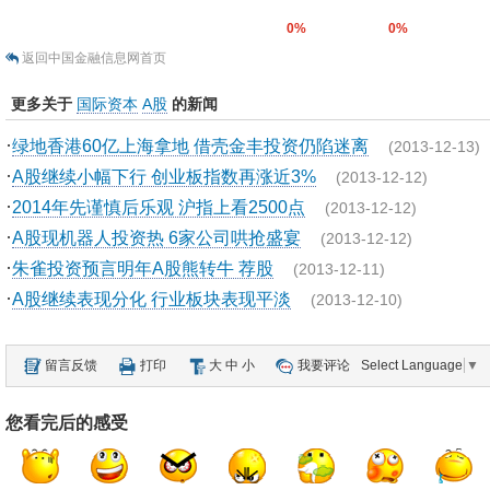
0%
0%
返回中国金融信息网首页
更多关于
国际资本
A股
的新闻
·
绿地香港60亿上海拿地 借壳金丰投资仍陷迷离
(2013-12-13)
·
A股继续小幅下行 创业板指数再涨近3%
(2013-12-12)
·
2014年先谨慎后乐观 沪指上看2500点
(2013-12-12)
·
A股现机器人投资热 6家公司哄抢盛宴
(2013-12-12)
·
朱雀投资预言明年A股熊转牛 荐股
(2013-12-11)
·
A股继续表现分化 行业板块表现平淡
(2013-12-10)
留言反馈
打印
大
中
小
我要评论
Select Language
▼
您看完后的感受