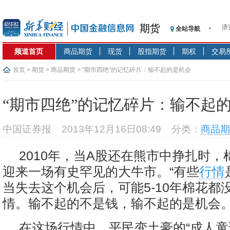
济
期货
全站导航
【
记
频道首页
商品期货
现货
股指期货
期权
交易
【
首页
>
期货
>
商品期货
> “期市四绝”的记忆碎片：输不起的是机会
济
【
在
“期市四绝”的记忆碎片：输不起
央
基
中国证券报
2013年12月16日08:49
分类：
商品期
沥
恒
2010年，当A股还在熊市中挣扎时
济
迎来一场有史罕见的大牛市。“有些
行情
当失去这个机会后，可能5-10年棉花都
情。输不起的不是钱，输不起的是机会。
在这场行情中，平民变土豪的“成人童