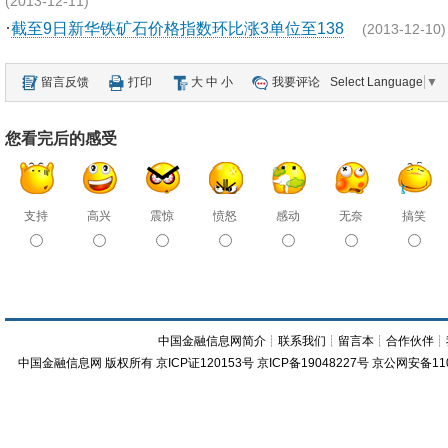
(2013-12-11)
·
截至9日新华铁矿石价格指数环比涨3单位至138
(2013-12-10)
留言反馈
打印
大
中
小
我要评论
Select Language
▼
您看完后的感受
支持
高兴
震惊
愤怒
感动
无奈
搞笑
中国金融信息网简介
┊
联系我们
┊
留言本
┊
合作伙伴
┊
中国金融信息网
版权所有
京ICP证120153号
京ICP备19048227号 京公网安备11