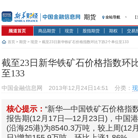
期货
全站导航
【
记
频道首页
商品期货
现货
股指期货
期权
交易
【
济
首页
>
期货
>
现货
> 截至23日新华铁矿石价格指数环比下跌2个单位至133
【
在
截至23日新华铁矿石价格指数环
央
至133
基
沥
中国金融信息网
2013年12月24日14:51
分类：
现
恒
济
“新华—中国铁矿石价格指
核心提示：
报告期(12月17日—12月23日)，中
(沿海25港)为8540.3万吨，较上周(12
日)增加155.9万吨，环比上涨1.86%。