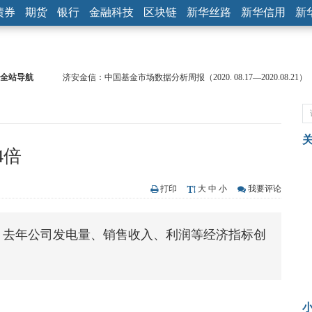
债券
期货
银行
金融科技
区块链
新华丝路
新华信用
新
全站导航
济安金信：中国基金市场数据分析周报（2020. 08.17—2020.08.21）
【见·闻】疫情下，新加坡旅游业步履维艰
记者手记：疫情下的香港零售业如何浴火重生？
【见·闻】疫情下一家香港传统零售商的转型突围之旅
济安金信：中国基金市场数据分析周报（2020. 07.27—2020.07.31）
4倍
【新华财经调查】同业存单、结构性存款玩起“跷跷板” 结构性失衡
在“隐秘的角落”
央行公开市场净投放300亿元 短端资金利率明显下行
打印
大
中
小
我要评论
基本面及股市双轮冲击 债市回调十年期债表现最弱
沥青期货连续两日涨逾3% 沪银及两粕涨势喜人
，去年公司发电量、销售收入、利润等经济指标创
恒生聚源：北斗收官之星发射成功，全产业链解析