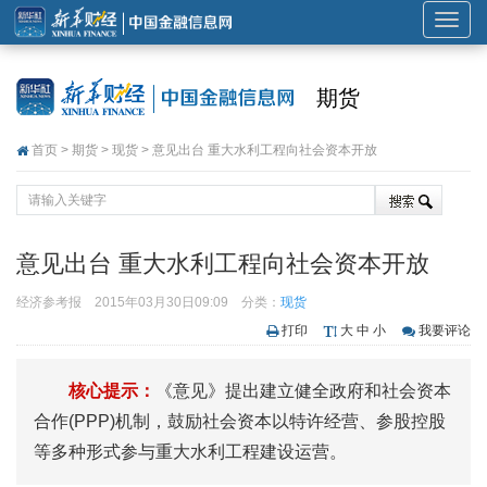
展
开
或
期货
折
叠
首页
>
期货
>
现货
> 意见出台 重大水利工程向社会资本开放
导
航
意见出台 重大水利工程向社会资本开放
经济参考报
2015年03月30日09:09
分类：
现货
打印
大
中
小
我要评论
核心提示：
《意见》提出建立健全政府和社会资本
合作(PPP)机制，鼓励社会资本以特许经营、参股控股
等多种形式参与重大水利工程建设运营。