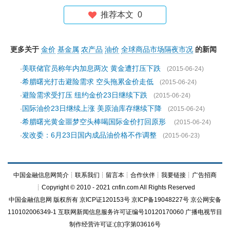
推荐本文
0
更多关于
金价
基金属
农产品
油价
全球商品市场隔夜市况
的新闻
美联储官员称年内加息两次 黄金遭打压下跌
·
(2015-06-24)
希腊曙光打击避险需求 空头拖累金价走低
·
(2015-06-24)
避险需求受打压 纽约金价23日继续下跌
·
(2015-06-24)
国际油价23日继续上涨 美原油库存继续下降
·
(2015-06-24)
希腊曙光黄金噩梦空头棒喝国际金价打回原形
·
(2015-06-24)
发改委：6月23日国内成品油价格不作调整
·
(2015-06-23)
中国金融信息网简介
┊
联系我们
┊
留言本
┊
合作伙伴
┊
我要链接
┊
广告招商
┊Copyright © 2010 - 2021 cnfin.com All Rights Reserved
中国金融信息网
版权所有
京ICP证120153号
京ICP备19048227号 京公网安备
110102006349-1 互联网新闻信息服务许可证编号10120170060
广播电视节目
制作经营许可证:(京)字第03616号