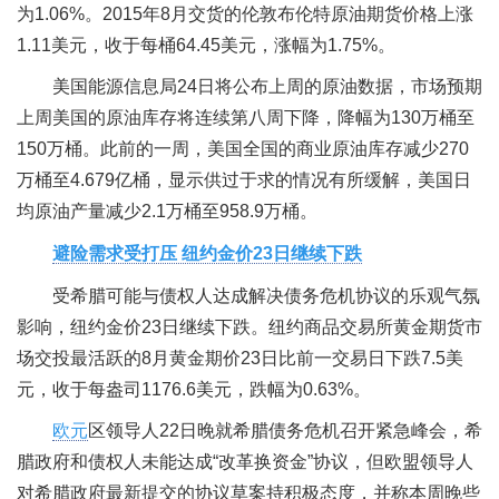
为1.06%。2015年8月交货的伦敦布伦特原油期货价格上涨
1.11美元，收于每桶64.45美元，涨幅为1.75%。
美国能源信息局24日将公布上周的原油数据，市场预期
上周美国的原油库存将连续第八周下降，降幅为130万桶至
150万桶。此前的一周，美国全国的商业原油库存减少270
万桶至4.679亿桶，显示供过于求的情况有所缓解，美国日
均原油产量减少2.1万桶至958.9万桶。
避险需求受打压 纽约金价23日继续下跌
受希腊可能与债权人达成解决债务危机协议的乐观气氛
影响，纽约金价23日继续下跌。纽约商品交易所黄金期货市
场交投最活跃的8月黄金期价23日比前一交易日下跌7.5美
元，收于每盎司1176.6美元，跌幅为0.63%。
欧元
区领导人22日晚就希腊债务危机召开紧急峰会，希
腊政府和债权人未能达成“改革换资金”协议，但欧盟领导人
对希腊政府最新提交的协议草案持积极态度，并称本周晚些