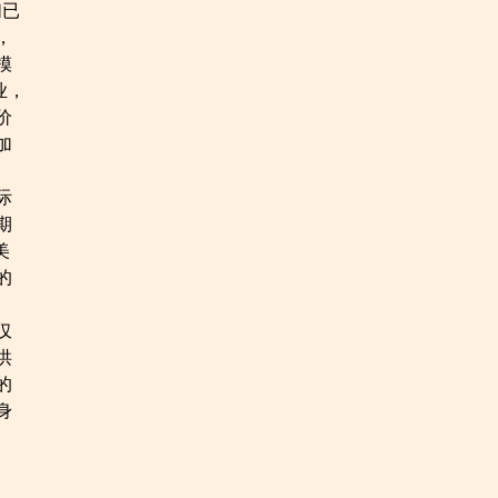
们已
，
模
业，
价
加
际
期
美
的
仅
洪
的
身