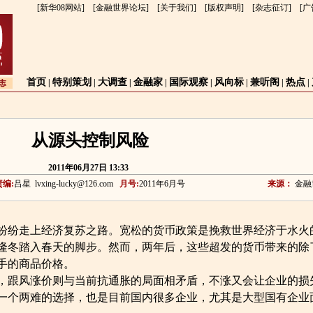
[
新华08网站
] [
金融世界论坛
] [
关于我们
] [
版权声明
] [
杂志征订
] [
广
首页
特别策划
大调查
金融家
国际观察
风向标
兼听阁
热点
|
|
|
|
|
|
|
|
从源头控制风险
2011年06月27日 13:33
责编:
吕星
lvxing-lucky@126.com
月号:
2011年6月号
来源：
金融
纷纷走上经济复苏之路。宽松的货币政策是挽救世界经济于水火
隆冬踏入春天的脚步。然而，两年后，这些超发的货币带来的除
手的商品价格。
跟风涨价则与当前抗通胀的局面相矛盾，不涨又会让企业的损
一个两难的选择，也是目前国内很多企业，尤其是大型国有企业