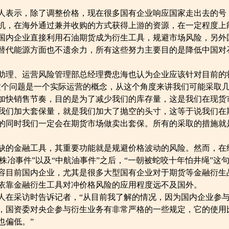
表示，除了调整价格，现在很多国有企业响应国家走出去的号
机，在海外通过兼并收购的方式获得上游的资源，在一定程度上
国内企业直接利用石油期货成为衍生工具，规避市场风险，另外
替代能源方面也不遗余力，所有这些努力主要目的是降低中国对
理、运营风险管理部总经理费忠海也认为企业应该针对目前的
这个问题是一个实际运营的概念，从这个角度来讲我们可能采取
加快销售节奏，目的是为了减少我们的库存量，这是我们在现货
我们加大套保量，就是我们加大了抛空的头寸，这等于说我们在
的同时我们一定会在期货市场做卖出套保。所有的采取的措施就
的金融工具，其重要功能就是规避价格波动的风险。然而，在
“株冶事件”以及“中航油事件”之后，“一朝被蛇咬十年怕井绳”这
容目前国内企业，尤其是很多大型国有企业对于期货等金融衍生
依靠金融衍生工具对冲价格风险的应用程度远不及国外。
在采访时告诉记者，“从目前我了解的情况，因为国内企业参
，国资委对央企参与衍生业务有非常严格的一些规定，它的使用
也偏低。”