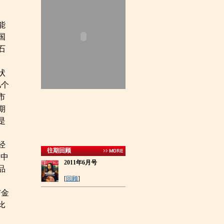
能
国
石
状
几个
市
期
是
经
往期回顾
句中
2011年6月号
品
[
回顾
]
与金
比