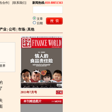
告合作
] [
联系我们
]
新闻热线:
010-88051563
文章
日期
产业
公司
市场
其他
|
|
|
世界
的
了
2011年7月号
失
本刊精选图片
面