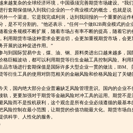
来越复杂的全球经济环境，中国亟须完善期货市场建设。“我
进行套期保值纳入到我们企业的一个商业模式的概念，也就是说
另外一个渠道。它是我完成利润，达到我回报的一个重要的运作
，是不可分割的。”他还表示，“任何一个做B2B商业模式的企
随着业务规模不断扩展，随着市场占有率不断的提高，随着它的
，利用期货市场这种需求会更迫切，会更加重视期货市场，会更
务开展的这种促进作用。”
与到国际贸易中去，煤、油、钢、原料类进出口越来越多，国
价格巨幅波动，都可以利用期货等衍生金融工具控制风险。利用
生品市场进行套期保值是国际许多大型企业一贯的做法，IBM、
货等衍生工具的使用对防范相关的金融风险和价格风险起了关键
天，国内绝大部分企业普遍缺乏风险管理意识。国内的企业不
接轨，更要加强对于期货等金融风险对冲工具的运用。期货不是
避风险而不是投机获利，这个观念是所有企业必须遵循的最基本
把风险控制在最小范围，让期货的价值功能最大化。期货市场自
提供科学、人性化的服务。
）