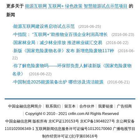
更多关于
能源互联网
互联网+
绿色政策
智慧能源试点示范项目
的
新闻
能源互联网建设将启动试点示范
·
(2016-06-25)
中指院： “互联网+”助推物业百强企业利润高增长
·
(2016-06-23)
国家林业局：减少林业排放 推进林业碳汇交易
·
(2016-06-22)
新版《国家危险废物名录》发布 新增危险废物117种
·
(2016-06-
22)
你了解危险废物吗——环保部负责人解读新版《国家危险废物
·
名录》
(2016-06-22)
中国制造2025能源装备出炉 哪些涉及清洁能源
·
(2016-06-21)
中国金融信息网简介
┊
联系我们
┊
留言本
┊
合作伙伴
┊
我要链接
┊
广告招商
┊Copyright © 2010 - 2021 cnfin.com All Rights Reserved
中国金融信息网
版权所有
京ICP证120153号
京ICP备19048227号 京公网安备
110102006349-1 互联网新闻信息服务许可证编号10120170060
广播电视节目
制作经营许可证:(京)字第03616号