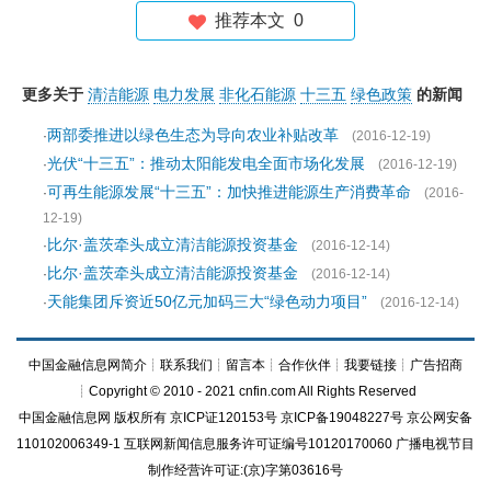
推荐本文
0
更多关于
清洁能源
电力发展
非化石能源
十三五
绿色政策
的新闻
两部委推进以绿色生态为导向农业补贴改革
·
(2016-12-19)
光伏“十三五”：推动太阳能发电全面市场化发展
·
(2016-12-19)
可再生能源发展“十三五”：加快推进能源生产消费革命
·
(2016-
12-19)
比尔·盖茨牵头成立清洁能源投资基金
·
(2016-12-14)
比尔·盖茨牵头成立清洁能源投资基金
·
(2016-12-14)
天能集团斥资近50亿元加码三大“绿色动力项目”
·
(2016-12-14)
中国金融信息网简介
┊
联系我们
┊
留言本
┊
合作伙伴
┊
我要链接
┊
广告招商
┊Copyright © 2010 - 2021 cnfin.com All Rights Reserved
中国金融信息网
版权所有
京ICP证120153号
京ICP备19048227号 京公网安备
110102006349-1 互联网新闻信息服务许可证编号10120170060
广播电视节目
制作经营许可证:(京)字第03616号