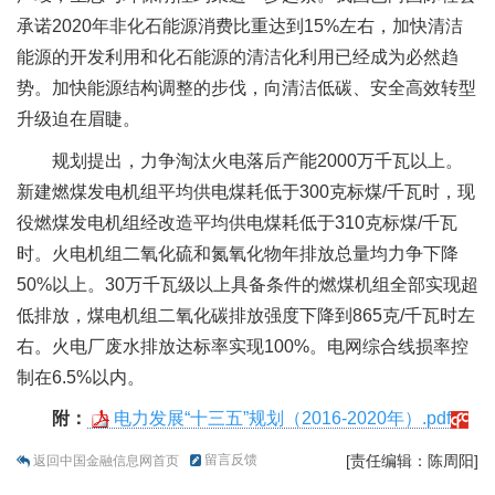
承诺2020年非化石能源消费比重达到15%左右，加快清洁
能源的开发利用和化石能源的清洁化利用已经成为必然趋
势。加快能源结构调整的步伐，向清洁低碳、安全高效转型
升级迫在眉睫。
规划提出，力争淘汰火电落后产能2000万千瓦以上。
新建燃煤发电机组平均供电煤耗低于300克标煤/千瓦时，现
役燃煤发电机组经改造平均供电煤耗低于310克标煤/千瓦
时。火电机组二氧化硫和氮氧化物年排放总量均力争下降
50%以上。30万千瓦级以上具备条件的燃煤机组全部实现超
低排放，煤电机组二氧化碳排放强度下降到865克/千瓦时左
右。火电厂废水排放达标率实现100%。电网综合线损率控
制在6.5%以内
。
附：
电力发展“十三五”规划（2016-2020年）.pdf
留言反馈
[责任编辑：陈周阳]
返回中国金融信息网首页