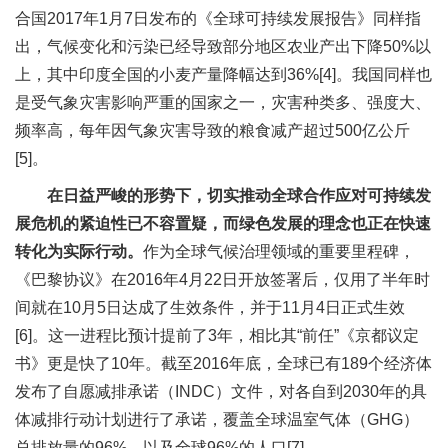
合国2017年1月7日发布的《全球可持续发展报告》同样指
出，气候变化和污染已经导致部分地区农业产出下降50%以
上，其中印度全国的小麦产量降幅达到36%[4]。我国同样也
是受气象灾害影响严重的国家之一，灾害种类多、强度大、
频率高，每年因气象灾害导致的粮食减产超过500亿公斤
[5]。
在日益严峻的形势下，切实推动全球合作应对可持续发
展危机的紧迫性已不容置疑，而绿色发展的理念也正在快速
转化为实际行动。
作为全球气候治理领域的重要里程碑，
《巴黎协议》在2016年4月22日开放签署后，仅用了半年时
间就在10月5日达成了生效条件，并于11月4日正式生效
[6]。这一进程比预计提前了3年，相比其“前任”《京都议定
书》更是快了10年。截至2016年底，全球已有189个经济体
发布了自愿减排承诺（INDC）文件，对各自到2030年的具
体减排行动计划进行了承诺，覆盖全球温室气体（GHG）
总排放量的96%，以及全球96%的人口[7]。