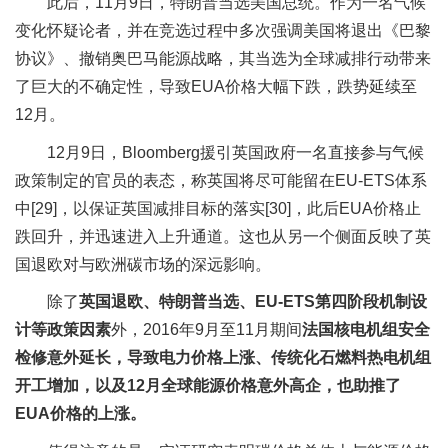
此后，11月9日，特朗普当选美国总统。作为一名气候
变化怀疑论者，并在竞选过程中多次强调美国将退出《巴黎
协议》、撤销奥巴马能源战略，其当选为全球减排行动带来
了巨大的不确定性，导致EUA价格大幅下跌，跌势延续至
12月。
12月9日，Bloomberg援引英国政府一名直接参与气候
政策制定的官员的表态，称英国将尽可能留在EU-ETS体系
中[29]，以保证英国减排目标的落实[30]，此后EUA价格止
跌回升，并迅速进入上升通道。这也从另一个侧面反映了英
国退欧对与欧洲碳市场的深远影响。
除了
英国退欧、特朗普当选、EU-ETS第四阶段机制设
计等政策因素
外，2016年9月至11月期间
法国核电机组安全
检修意外延长，导致电力价格上涨、传统化石燃料热电机组
开工增加，以及12月全球能源价格意外高企，也助推了
EUA价格的上涨。