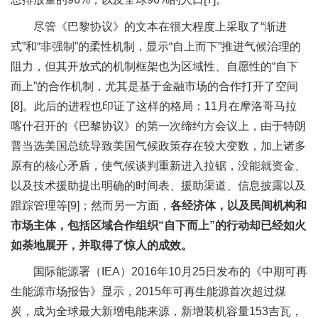
尽管《巴黎协议》的文本在很大程度上采取了“渐进
式”和“非强制”的柔性机制，显示“自上而下”推进气候治理的
阻力，但其开放式的机制框架也为区域性、自愿性的“自下
而上”的合作机制，尤其是基于金融市场的合作打开了空间
[8]。此后的进程也印证了这样的格局：11月在摩洛哥马拉
喀什召开的《巴黎协议》的第一次缔约方会议上，由于特朗
普当选美国总统导致美国气候政策存在较大变数，加上诸多
原有的核心矛盾，使气候谈判重新进入拉锯，没能就资金、
以及技术援助提出明确的时间表、援助渠道、信息披露以及
跟踪管理等[9]；然而另一方面，
各经济体，以及民间机构和
市场主体，包括区域合作组织“自下而上”的行动却已经如火
如荼地展开，并取得了惊人的成效。
国际能源署（IEA）2016年10月25日发布的《中期可再
生能源市场报告》显示，2015年可再生能源首次超过煤
炭，成为全球最大新增电能来源，新增装机容量153吉瓦，