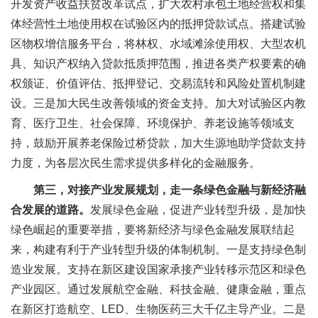
开发资产收益扶贫改革试点，扩大农村承包土地经营权和集
体经营性土地使用权在试验区内的抵押贷款试点。搭建试验
区物权增信服务平台，将林权、水域滩涂使用权、大型农机
具、知识产权纳入贷款抵质押范围，推进各类产权要素的确
权颁证、价值评估、抵押登记、交易流转和风险处置机制建
设。三是加大民生改善领域的资金支持。加大对试验区内教
育、医疗卫生、社会保障、环境保护、养老设施等领域支
持，鼓励开展养老保险过桥贷款，加大生源地助学贷款支持
力度，为各层次民生需求提供多样化的金融服务。
第三，对接产业发展规划，走一条绿色金融与新经济融
合发展的道路。
发展绿色金融，促进产业转型升级，是加快
绿色崛起的重要举措，要将新经济与绿色金融发展联结起
来，构建有利于产业转型升级的体制机制。一是支持绿色制
造业发展。支持在新区建设国家承接产业转移示范区和绿色
产业园区。通过发展航空金融、科技金融、健康金融，重点
在新区打造航空、LED、生物医药三大千亿主导产业。二是