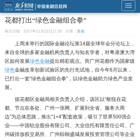
展
开
花都打出“绿色金融组合拳”
或
折
南方日报
2017年11月22日17:28
分类：
其他
叠
上周末举行的国际金融论坛第14届全球年会分论坛上，
导
来自全球的多家金融机构负责人与知名学者，对粤港澳大湾
航
区如何发展
绿色金融
提出精彩观点。而广州花都作为国家级
绿色
金融改革创新试验区的先行先试地，自今年6月以来，
已打出一套“绿色金融组合拳”，以绿色金融助力绿色产业发
展。
据花都区金融局相关负责人介绍，该区以“枢纽在花
都、节点在各处、广州一张网、扩展到全省、服务大周
边”为总体思路，推出“1+4”配套政策，吸引了世界500强企
业——中国铝业股份有限公司、大业信托有限责任公司、广
州碳排放权交易所、广州棕榈盛城发展投资管理公司等企业