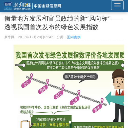
展
开
衡量地方发展和官员政绩的新“风向标”——
或
透视我国首次发布的绿色发展指数
折
叠
新华网
2017年12月28日09:42
分类：
国内案例
导
航