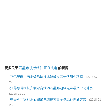
更多关于
石墨烯
光伏组件
正信光电
的新闻
正信光电：石墨烯涂层技术能够提高光伏组件功率
·
(2018-03-
27)
江苏尊道科技产教融合推动石墨烯超级电容器产业化升级
·
(2018-01-29)
中美科学家利用石墨烯系统探索量子信息处理新方式
·
(2018-01-
28)