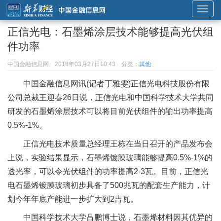
展
开
正信光电：石墨烯涂层技术能够提高光伏组
或
件功率
折
叠
中国金融信息网
2018年03月27日10:43
分类：
其他
导
中国金融信息网讯(记者丁雅雯)正信光电科技股份有限
航
公司总裁王迎春26日说，正信光电和中国科学技术大学共同
研发的石墨烯涂层技术可以将目前光伏组件的输出功率提高
0.5%-1%。
正信光电技术质量总经理王栋在当日召开的产品发布会
上说，实验结果显示，石墨烯镀膜玻璃能够提高0.5%-1%的
透光率，可以令光伏组件的功率提高2-3瓦。目前，正信光
电石墨烯镀膜玻璃初步具备了500兆瓦的配套生产能力，计
划今年年底产能进一步扩大到2吉瓦。
中国科学技术大学吕鹏博士说，石墨烯材料因其优异的