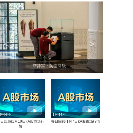
<
>
坐上
菲律宾：防疫降级
分44秒
1分44秒
日回顾(1月10日):A股市场行
每日回顾(1月7日):A股市场行情
情