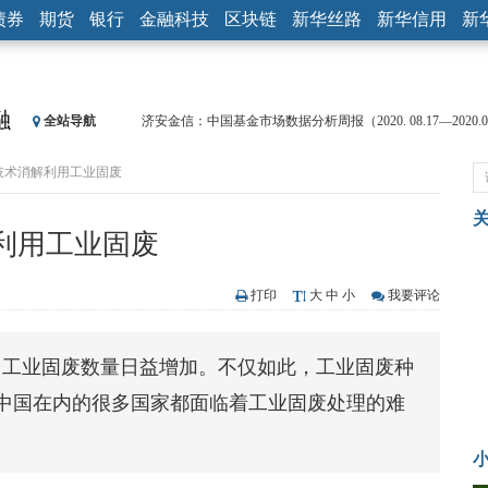
债券
期货
银行
金融科技
区块链
新华丝路
新华信用
新
融
全站导航
济安金信：中国基金市场数据分析周报（2020. 08.17—2020.08
【见·闻】疫情下，新加坡旅游业步履维艰
色技术消解利用工业固废
记者手记：疫情下的香港零售业如何浴火重生？
【见·闻】疫情下一家香港传统零售商的转型突围之旅
济安金信：中国基金市场数据分析周报（2020. 07.27—2020.07
利用工业固废
【新华财经调查】同业存单、结构性存款玩起“跷跷板” 结构
在“隐秘的角落”
央行公开市场净投放300亿元 短端资金利率明显下行
打印
大
中
小
我要评论
基本面及股市双轮冲击 债市回调十年期债表现最弱
沥青期货连续两日涨逾3% 沪银及两粕涨势喜人
，工业固废数量日益增加。不仅如此，工业固废种
恒生聚源：北斗收官之星发射成功，全产业链解析
中国在内的很多国家都面临着工业固废处理的难