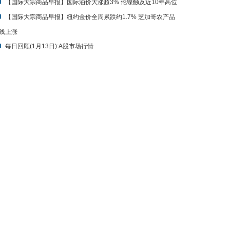
【国际大宗商品早报】国际油价大涨超3% 伦镍触及近10年高位
【国际大宗商品早报】纽约金价全周累跌约1.7% 芝加哥农产品
线上涨
每日回顾(1月13日):A股市场行情