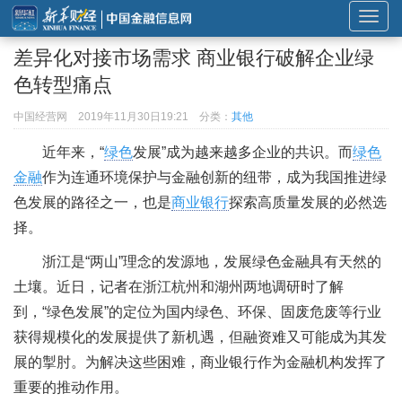
展
开
差异化对接市场需求 商业银行破解企业绿
或
色转型痛点
折
叠
中国经营网
2019年11月30日19:21
分类：
其他
导
近年来，“
绿色
发展”成为越来越多企业的共识。而
绿色
航
金融
作为连通环境保护与金融创新的纽带，成为我国推进绿
色发展的路径之一，也是
商业银行
探索高质量发展的必然选
择。
浙江是“两山”理念的发源地，发展绿色金融具有天然的
土壤。近日，记者在浙江杭州和湖州两地调研时了解
到，“绿色发展”的定位为国内绿色、环保、固废危废等行业
获得规模化的发展提供了新机遇，但融资难又可能成为其发
展的掣肘。为解决这些困难，商业银行作为金融机构发挥了
重要的推动作用。