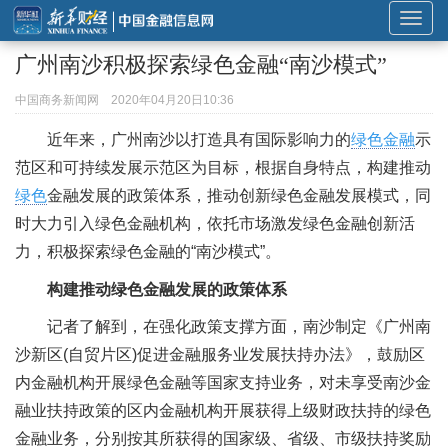
展
开
广州南沙积极探索绿色金融“南沙模式”
或
折
中国商务新闻网
2020年04月20日10:36
叠
近年来，广州南沙以打造具有国际影响力的
绿色金融
示
导
范区和可持续发展示范区为目标，根据自身特点，构建推动
航
绿色
金融发展的政策体系，推动创新绿色金融发展模式，同
时大力引入绿色金融机构，依托市场激发绿色金融创新活
力，积极探索绿色金融的“南沙模式”。
构建推动绿色金融发展的政策体系
记者了解到，在强化政策支撑方面，南沙制定《广州南
沙新区(自贸片区)促进金融服务业发展扶持办法》，鼓励区
内金融机构开展绿色金融等国家支持业务，对未享受南沙金
融业扶持政策的区内金融机构开展获得上级财政扶持的绿色
金融业务，分别按其所获得的国家级、省级、市级扶持奖励