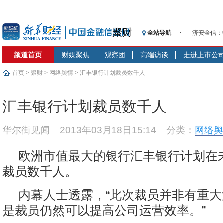
聚财
全站导航
济安金信：中国
【见·闻】
频道首页
财媒聚焦
观察团
高端访谈
走进上市公
记者手记：
【见·闻】
首页
>
聚财
>
网络舆情
> 汇丰银行计划裁员数千人
济安金信：中国
【新华财经
汇丰银行计划裁员数千人
在“隐秘的角
央行公开市
华尔街见闻
2013年03月18日15:14
分类：
网络舆
基本面及股
沥青期货连
欧洲市值最大的银行汇丰银行计划在
恒生聚源：
裁员数千人。
内幕人士透露，“此次裁员并非有重
是裁员仍然可以提高公司运营效率。”