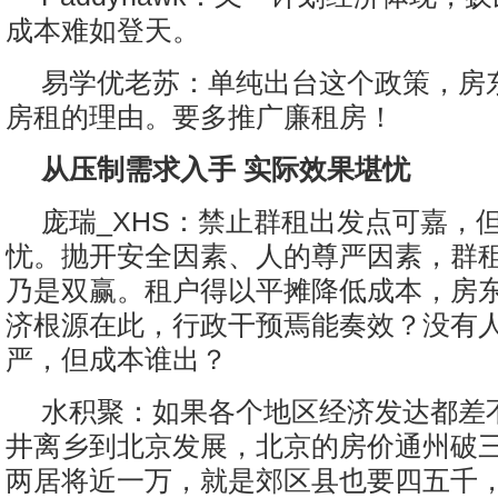
成本难如登天。
易学优老苏：单纯出台这个政策，房
房租的理由。要多推广廉租房！
从压制需求入手 实际效果堪忧
庞瑞_XHS：禁止群租出发点可嘉，
忧。抛开安全因素、人的尊严因素，群
乃是双赢。租户得以平摊降低成本，房
济根源在此，行政干预焉能奏效？没有
严，但成本谁出？
水积聚：如果各个地区经济发达都差
井离乡到北京发展，北京的房价通州破
两居将近一万，就是郊区县也要四五千