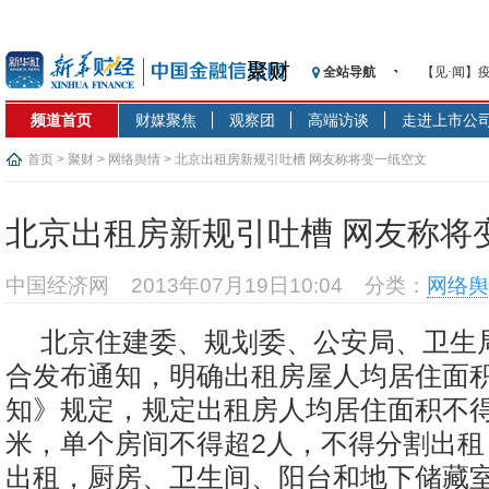
聚财
全站导航
【见·闻】
记者手记：
频道首页
财媒聚焦
观察团
高端访谈
走进上市公
【见·闻】
济安金信：中国
首页
>
聚财
>
网络舆情
> 北京出租房新规引吐槽 网友称将变一纸空文
【新华财经
在“隐秘的角
北京出租房新规引吐槽 网友称将
央行公开市
基本面及股
中国经济网
2013年07月19日10:04
分类：
网络舆
沥青期货连
恒生聚源：
北京住建委、规划委、公安局、卫生
济安金信：中国
合发布通知，明确出租房屋人均居住面
知》规定，规定出租房人均居住面积不得
米，单个房间不得超2人，不得分割出租
出租，厨房、卫生间、阳台和地下储藏