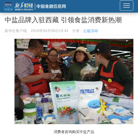
展
开
中盐品牌入驻西藏 引领食盐消费新热潮
或
折
新华社客户端
2018年09月08日19:44
分类：
公益活动
叠
导
航
消费者咨询购买中盐产品