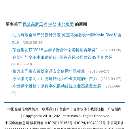
更多关于
民族品牌工程
中盐
中盐集团
的新闻
助力奇瑞全球产品设计开发 原宝马知名设计师Kevin Rice加盟
·
奇瑞
(2018-09-29)
茅台集团获“2018世界绿色设计论坛特别贡献奖”
·
(2018-09-28)
在坚守与变革中砥砺前行--写在东风公司建设49周年之际
·
(2018-09-28)
格力主导发布首份空调安全使用年限标准
·
(2018-09-27)
今世缘周素明：让党建转化为企业关键的生产力
·
(2018-09-27)
今世缘李维群：以数字化撬动传统企业高质量发展
·
(2018-09-
27)
中国金融信息网简介
┊
联系我们
┊
留言本
┊
合作伙伴
┊
我要链接
┊
广告招商
┊Copyright © 2010 - 2021 cnfin.com All Rights Reserved
中国金融信息网
版权所有
京ICP证120153号
京ICP备19048227号 京公网安备