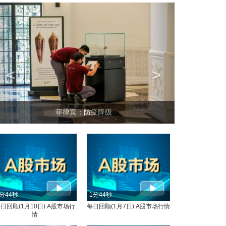
<
>
坐上火车看老挝
分44秒
1分44秒
日回顾(1月10日):A股市场行
每日回顾(1月7日):A股市场行情
情