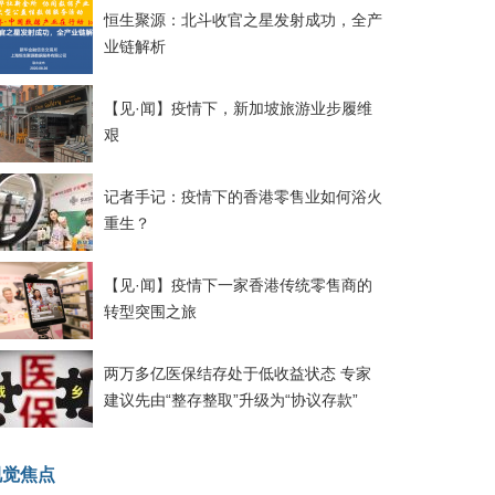
恒生聚源：北斗收官之星发射成功，全产
业链解析
【见·闻】疫情下，新加坡旅游业步履维
艰
记者手记：疫情下的香港零售业如何浴火
重生？
【见·闻】疫情下一家香港传统零售商的
转型突围之旅
两万多亿医保结存处于低收益状态 专家
建议先由“整存整取”升级为“协议存款”
视觉焦点