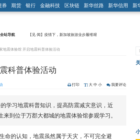
债券
期货
银行
金融科技
区块链
新华丝路
新华信用
新
全站导航
【见·闻】疫情下，新加坡旅游业步履维艰
记者手记：疫情下的香港零售业如何浴火重生？
首家地震体验馆 开启地震科普体验活动
【见·闻】疫情下一家香港传统零售商的转型突围之旅
济安金信：中国基金市场数据分析周报（2020. 07.27—2020.07.31）
【新华财经调查】同业存单、结构性存款玩起“跷跷板” 结构性失衡
地震科普体验活动
在“隐秘的角落”
央行公开市场净投放300亿元 短端资金利率明显下行
基本面及股市双轮冲击 债市回调十年期债表现最弱
动
打印
大
中
小
我要评论
沥青期货连续两日涨逾3% 沪银及两粕涨势喜人
恒生聚源：北斗收官之星发射成功，全产业链解析
好的学习地震科普知识，提高防震减灾意识，近
济安金信：中国基金市场数据分析周报（2020. 08.17—2020.08.21）
生来到位于万郡大都城的地震体验馆参观学习。
生命的认知，地震虽然属于天灾，不可完全避