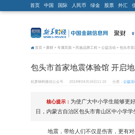
首页
中国
国际
人民币
绿金
股票
外汇
聚财
首页
>
聚财
>
专属页面
>
民族品牌工程
>
公益活动
> 包头市
包头市首家地震体验馆 开启
杭萧钢构微信公众号
2019年04月16日11:10
分类：
公益活
为使广大中小学生能够更
核心提示：
日，内蒙古自治区包头市青山区中小学学
地震，带给人们不仅是伤害，更有对