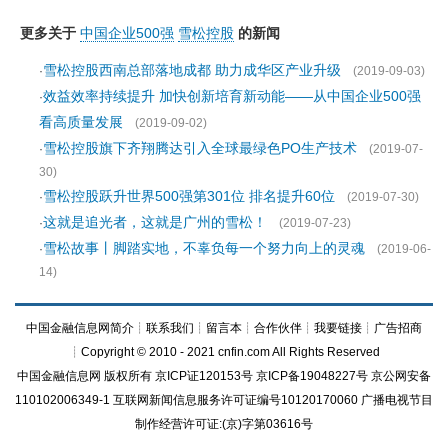
更多关于
中国企业500强
雪松控股
的新闻
雪松控股西南总部落地成都 助力成华区产业升级
·
(2019-09-03)
效益效率持续提升 加快创新培育新动能——从中国企业500强
·
看高质量发展
(2019-09-02)
雪松控股旗下齐翔腾达引入全球最绿色PO生产技术
·
(2019-07-
30)
雪松控股跃升世界500强第301位 排名提升60位
·
(2019-07-30)
这就是追光者，这就是广州的雪松！
·
(2019-07-23)
雪松故事丨脚踏实地，不辜负每一个努力向上的灵魂
·
(2019-06-
14)
中国金融信息网简介
┊
联系我们
┊
留言本
┊
合作伙伴
┊
我要链接
┊
广告招商
┊Copyright © 2010 - 2021 cnfin.com All Rights Reserved
中国金融信息网
版权所有
京ICP证120153号
京ICP备19048227号 京公网安备
110102006349-1 互联网新闻信息服务许可证编号10120170060
广播电视节目
制作经营许可证:(京)字第03616号