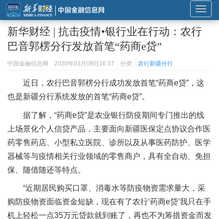
展
开
新华财经 | 抗击疫情•银行业在行动：农行
或
巴音郭楞分行发放首笔“药商e贷”
折
叠
中国金融信息网
2020年03月09日16:57
分类：
农行新疆分行
导
近日，农行巴音郭楞分行成功发放首笔“药商e贷”，这
航
也是新疆分行系统发放的首笔“药商e贷”。
据了解，“药商e贷”是农业银行防疫期间专门推出的线
上场景化个人信贷产品，主要面向新疆医保定点协议合作医
药零售药店、小型私立医院、诊所以及从事医药防护、医学
器械等与疫情相关行业领域的零售商户，具有全自动、免担
保、随借随还等特点。
“近期居民购买口罩、消毒水等防疫物资需求量大，采
购防疫物资面临资金短缺，现在有了农行‘药商e贷’我只在手
机上轻松一点35万元贷款就到账了，再也不为筹措资金而发